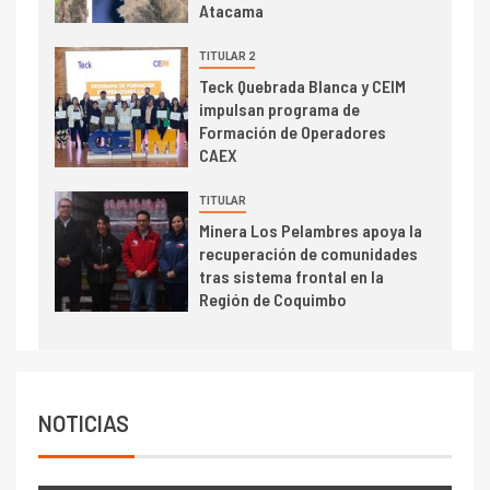
Atacama
de concentrados
I+D
TITULAR 2
5
Estudio revela cómo el precio
Teck Quebrada Blanca y CEIM
del cobre y educación superior
impulsan programa de
se relacionan en zonas
Formación de Operadores
mineras
CAEX
I+D
6
TITULAR
BHP proyecta producción de
Minera Los Pelambres apoya la
cobre cercana a 2 millones de
recuperación de comunidades
toneladas tras récord en
tras sistema frontal en la
Escondida
Región de Coquimbo
7
I+D
Codelco reporta Ebitda de US$
6.670 millones y mejora sus
indicadores financieros
NOTICIAS