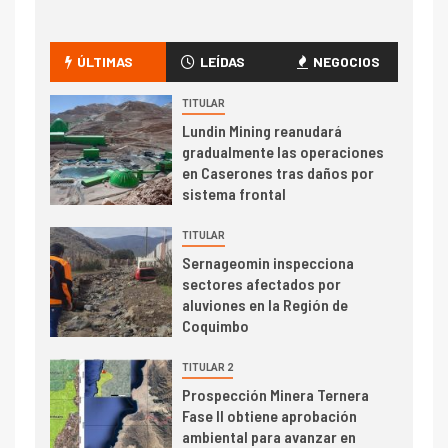
I+D
1
Codelco Ventanas prueba
camión 100% eléctrico para
ÚLTIMAS
LEÍDAS
NEGOCIOS
transportar cátodos al Puerto
de San Antonio
TITULAR
Lundin Mining reanudará
2
gradualmente las operaciones
I+D
en Caserones tras daños por
Producción minera en mayo de
sistema frontal
2026 cae 10,6%
TITULAR
I+D
3
Sernageomin inspecciona
PIB minero impacta el
sectores afectados por
crecimiento regional: Banco
aluviones en la Región de
Central reporta resultados
Coquimbo
dispares en el primer
trimestre
TITULAR 2
I+D
4
Prospección Minera Ternera
Informe bimensual de
Fase II obtiene aprobación
Cochilco: precio del cobre
ambiental para avanzar en
alcanza máximos por escasez