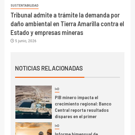
indicadores financieros
SUSTENTABILIDAD
Tribunal admite a trámite la demanda por
I+D
1
daño ambiental en Tierra Amarilla contra el
Codelco Ventanas prueba
camión 100% eléctrico para
Estado y empresas mineras
transportar cátodos al Puerto
5 junio, 2026
de San Antonio
2
I+D
Producción minera en mayo de
NOTICIAS RELACIONADAS
2026 cae 10,6%
I+D
3
PIB minero impacta el
crecimiento regional: Banco
Central reporta resultados
dispares en el primer
trimestre
I+D
4
Informe bimensual de