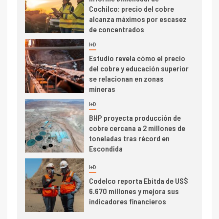
Cochilco: precio del cobre
alcanza máximos por escasez
de concentrados
I+D
5
Estudio revela cómo el precio
del cobre y educación superior
se relacionan en zonas
mineras
I+D
6
BHP proyecta producción de
cobre cercana a 2 millones de
toneladas tras récord en
Escondida
7
I+D
Codelco reporta Ebitda de US$
6.670 millones y mejora sus
indicadores financieros