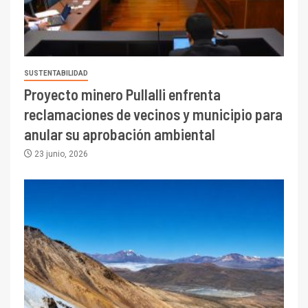
SUSTENTABILIDAD
Proyecto minero Pullalli enfrenta
reclamaciones de vecinos y municipio para
anular su aprobación ambiental
23 junio, 2026
I+D
3
PIB minero impacta el
crecimiento regional: Banco
Central reporta resultados
dispares en el primer