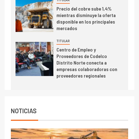
TITULAR
I+D
5
Precio del cobre sube 1,4%
Estudio revela cómo el precio
mientras disminuye la oferta
del cobre y educación superior
disponible en los principales
se relacionan en zonas
mercados
mineras
TITULAR
I+D
6
Centro de Empleo y
BHP proyecta producción de
Proveedores de Codelco
cobre cercana a 2 millones de
Distrito Norte conecta a
toneladas tras récord en
empresas colaboradoras con
Escondida
proveedores regionales
7
I+D
Codelco reporta Ebitda de US$
6.670 millones y mejora sus
indicadores financieros
NOTICIAS