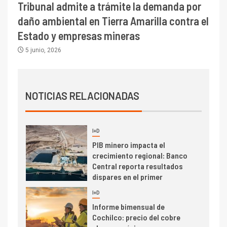
Tribunal admite a trámite la demanda por
I+D
1
daño ambiental en Tierra Amarilla contra el
Codelco Ventanas prueba
camión 100% eléctrico para
Estado y empresas mineras
transportar cátodos al Puerto
5 junio, 2026
de San Antonio
2
I+D
Producción minera en mayo de
NOTICIAS RELACIONADAS
2026 cae 10,6%
I+D
3
PIB minero impacta el
crecimiento regional: Banco
Central reporta resultados
dispares en el primer
trimestre
I+D
4
Informe bimensual de
Cochilco: precio del cobre