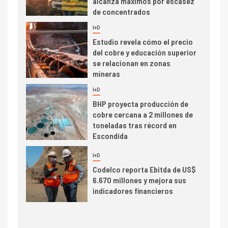
alcanza máximos por escasez
de concentrados
I+D
5
Estudio revela cómo el precio
del cobre y educación superior
se relacionan en zonas
mineras
I+D
6
BHP proyecta producción de
cobre cercana a 2 millones de
toneladas tras récord en
Escondida
7
I+D
Codelco reporta Ebitda de US$
6.670 millones y mejora sus
indicadores financieros
I+D
1
Codelco Ventanas prueba