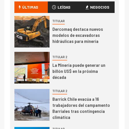
camión 100% eléctrico para
ÚLTIMAS
LEÍDAS
NEGOCIOS
transportar cátodos al Puerto
de San Antonio
TITULAR
Dercomaq destaca nuevos
2
I+D
modelos de excavadoras
Producción minera en mayo de
hidráulicas para minería
2026 cae 10,6%
TITULAR 2
I+D
3
La Minería puede generar un
PIB minero impacta el
billón US$ en la próxima
crecimiento regional: Banco
década
Central reporta resultados
dispares en el primer
TITULAR 2
trimestre
I+D
Barrick Chile evacúa a 16
4
trabajadores del campamento
Informe bimensual de
Barriales tras contingencia
Cochilco: precio del cobre
climática
alcanza máximos por escasez
de concentrados