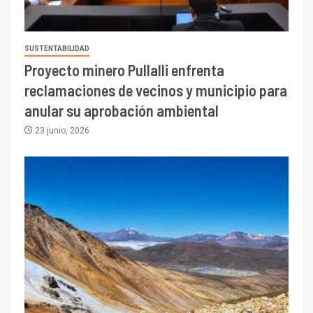
SUSTENTABILIDAD
Proyecto minero Pullalli enfrenta
reclamaciones de vecinos y municipio para
anular su aprobación ambiental
23 junio, 2026
I+D
3
PIB minero impacta el
crecimiento regional: Banco
Central reporta resultados
dispares en el primer
trimestre
I+D
4