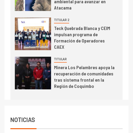
ambiental para avanzar en
alcanza máximos por escasez
Atacama
de concentrados
I+D
TITULAR 2
5
Estudio revela cómo el precio
Teck Quebrada Blanca y CEIM
del cobre y educación superior
impulsan programa de
se relacionan en zonas
Formación de Operadores
mineras
CAEX
I+D
6
TITULAR
BHP proyecta producción de
Minera Los Pelambres apoya la
cobre cercana a 2 millones de
recuperación de comunidades
toneladas tras récord en
tras sistema frontal en la
Escondida
Región de Coquimbo
7
I+D
Codelco reporta Ebitda de US$
6.670 millones y mejora sus
indicadores financieros
NOTICIAS