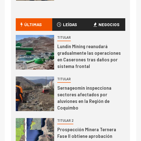
I+D
1
Codelco Ventanas prueba
camión 100% eléctrico para
ÚLTIMAS
LEÍDAS
NEGOCIOS
transportar cátodos al Puerto
de San Antonio
TITULAR
Lundin Mining reanudará
2
gradualmente las operaciones
I+D
en Caserones tras daños por
Producción minera en mayo de
sistema frontal
2026 cae 10,6%
TITULAR
I+D
3
Sernageomin inspecciona
PIB minero impacta el
sectores afectados por
crecimiento regional: Banco
aluviones en la Región de
Central reporta resultados
Coquimbo
dispares en el primer
trimestre
TITULAR 2
I+D
4
Prospección Minera Ternera
Informe bimensual de
Fase II obtiene aprobación
Cochilco: precio del cobre