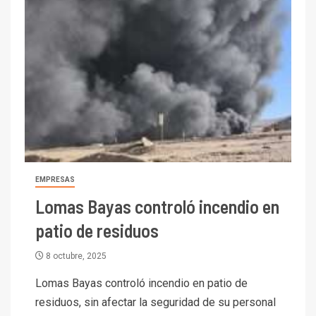
EMPRESAS
Lomas Bayas controló incendio en
patio de residuos
I+D
3
8 octubre, 2025
PIB minero impacta el
Lomas Bayas controló incendio en patio de
crecimiento regional: Banco
Central reporta resultados
residuos, sin afectar la seguridad de su personal
dispares en el primer