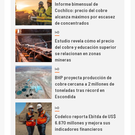
Informe bimensual de
Cochilco: precio del cobre
alcanza máximos por escasez
de concentrados
I+D
5
Estudio revela cómo el precio
del cobre y educación superior
se relacionan en zonas
mineras
I+D
6
BHP proyecta producción de
cobre cercana a 2 millones de
toneladas tras récord en
Escondida
7
I+D
Codelco reporta Ebitda de US$
6.670 millones y mejora sus
indicadores financieros