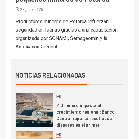
6.670 millones y mejora sus
indicadores financieros
28 julio, 2025
Productores mineros de Petorca refuerzan
I+D
1
Codelco Ventanas prueba
seguridad en faenas gracias a una capacitación
camión 100% eléctrico para
organizada por SONAMI, Sernageomin y la
transportar cátodos al Puerto
Asociación Gremial...
de San Antonio
2
I+D
Producción minera en mayo de
NOTICIAS RELACIONADAS
2026 cae 10,6%
I+D
3
PIB minero impacta el
crecimiento regional: Banco
Central reporta resultados
dispares en el primer
trimestre
I+D
4