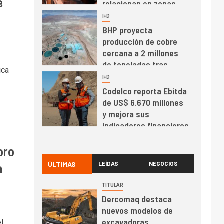
e
relacionan en zonas
mineras
I+D
6
BHP proyecta
producción de cobre
cercana a 2 millones
de toneladas tras
ica
récord en Escondida
I+D
7
Codelco reporta Ebitda
de US$ 6.670 millones
y mejora sus
indicadores financieros
I+D
1
oro
Codelco Ventanas
prueba camión 100%
ÚLTIMAS
LEÍDAS
NEGOCIOS
a
eléctrico para
transportar cátodos al
TITULAR
Puerto de San Antonio
Dercomaq destaca
2
I+D
nuevos modelos de
Producción minera en
excavadoras
l