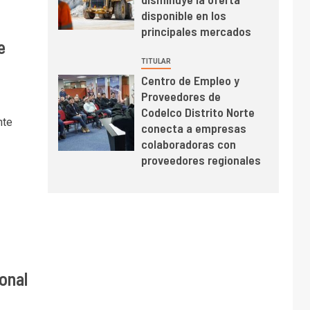
BHP proyecta
disponible en los
producción de cobre
principales mercados
e
cercana a 2 millones
de toneladas tras
TITULAR
récord en Escondida
Centro de Empleo y
I+D
7
Proveedores de
Codelco reporta Ebitda
Codelco Distrito Norte
de US$ 6.670 millones
nte
conecta a empresas
y mejora sus
colaboradoras con
indicadores financieros
proveedores regionales
onal