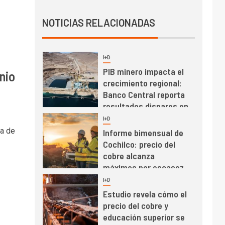
Producción minera en
NOTICIAS RELACIONADAS
mayo de 2026 cae
10,6%
I+D
3
PIB minero impacta el
nio
crecimiento regional:
Banco Central reporta
resultados dispares en
el primer trimestre
I+D
4
na de
Informe bimensual de
Cochilco: precio del
cobre alcanza
máximos por escasez
de concentrados
I+D
5
Estudio revela cómo el
precio del cobre y
educación superior se