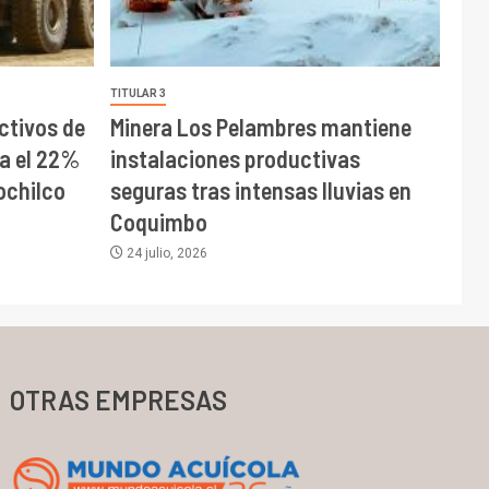
TITULAR 3
tivos de
Minera Los Pelambres mantiene
ta el 22%
instalaciones productivas
ochilco
seguras tras intensas lluvias en
Coquimbo
24 julio, 2026
OTRAS EMPRESAS