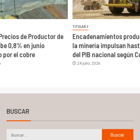
TITULAR 3
 Precios de Productor de
Encadenamientos produc
ube 0,8% en junio
la minería impulsan has
 por el cobre
del PIB nacional según C
6
24 julio, 2026
BUSCAR