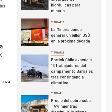
mayo de 2026 cae
hidráulicas para
les
10,6%
minería
I+D
3
TITULAR 2
PIB minero impacta el
La Minería puede
crecimiento regional:
generar un billón US$
Banco Central reporta
en la próxima década
resultados dispares en
na
el primer trimestre
I+D
4
k
TITULAR 2
Informe bimensual de
Barrick Chile evacúa a
Cochilco: precio del
16 trabajadores del
cobre alcanza
campamento Barriales
máximos por escasez
tras contingencia
de concentrados
I+D
5
mienza
climática
Estudio revela cómo el
.
precio del cobre y
TITULAR
educación superior se
Precio del cobre sube
relacionan en zonas
1,4% mientras
mineras
I+D
6
disminuye la oferta