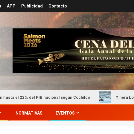
s
APP
Publicidad
Contacto
el PIB nacional según Cochilco
Minera Los Pelambres mant
NORMATIVAS
EVENTOS