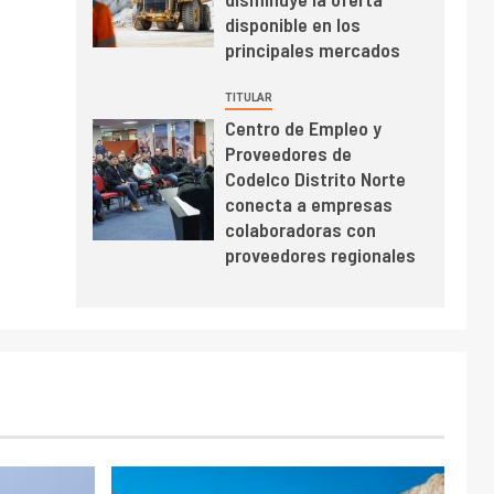
relacionan en zonas
disponible en los
mineras
I+D
6
principales mercados
BHP proyecta
producción de cobre
TITULAR
cercana a 2 millones
Centro de Empleo y
de toneladas tras
Proveedores de
récord en Escondida
I+D
7
Codelco Distrito Norte
Codelco reporta Ebitda
conecta a empresas
de US$ 6.670 millones
colaboradoras con
y mejora sus
proveedores regionales
indicadores financieros