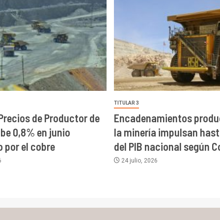
TITULAR 3
 Precios de Productor de
Encadenamientos produc
ube 0,8% en junio
la minería impulsan has
 por el cobre
del PIB nacional según C
6
24 julio, 2026