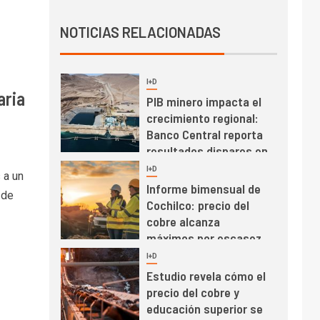
Producción minera en
NOTICIAS RELACIONADAS
mayo de 2026 cae
10,6%
I+D
3
aria
PIB minero impacta el
crecimiento regional:
Banco Central reporta
resultados dispares en
el primer trimestre
I+D
4
 a un
Informe bimensual de
 de
Cochilco: precio del
cobre alcanza
máximos por escasez
de concentrados
I+D
5
Estudio revela cómo el
precio del cobre y
educación superior se