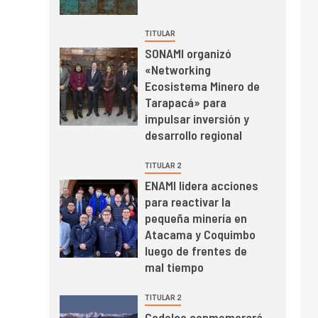
mayo de 2026 cae
10,6%
TITULAR
SONAMI organizó
I+D
3
«Networking
PIB minero impacta el
Ecosistema Minero de
crecimiento regional:
Tarapacá» para
Banco Central reporta
impulsar inversión y
resultados dispares en
desarrollo regional
el primer trimestre
I+D
4
Informe bimensual de
TITULAR 2
Cochilco: precio del
ENAMI lidera acciones
cobre alcanza
para reactivar la
máximos por escasez
pequeña minería en
de concentrados
I+D
5
Atacama y Coquimbo
Estudio revela cómo el
luego de frentes de
precio del cobre y
mal tiempo
educación superior se
relacionan en zonas
TITULAR 2
mineras
I+D
6
Codelco conmemorará