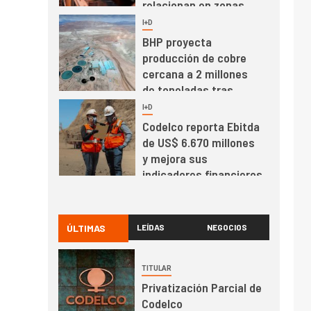
relacionan en zonas
mineras
I+D
6
BHP proyecta
producción de cobre
cercana a 2 millones
de toneladas tras
récord en Escondida
I+D
7
Codelco reporta Ebitda
de US$ 6.670 millones
y mejora sus
indicadores financieros
I+D
1
Codelco Ventanas
prueba camión 100%
ÚLTIMAS
LEÍDAS
NEGOCIOS
eléctrico para
transportar cátodos al
TITULAR
Puerto de San Antonio
2
I+D
Privatización Parcial de
Producción minera en
Codelco