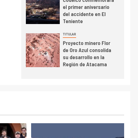
BHP proyecta
el primer aniversario
producción de cobre
del accidente en El
cercana a 2 millones
Teniente
de toneladas tras
récord en Escondida
TITULAR
I+D
7
Proyecto minero Flor
Codelco reporta Ebitda
de Oro Azul consolida
de US$ 6.670 millones
su desarrollo en la
y mejora sus
Región de Atacama
indicadores financieros