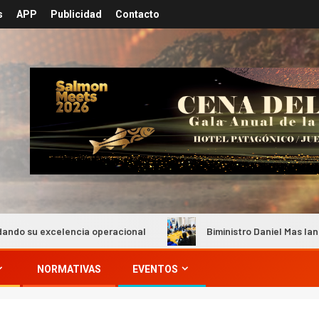
s
APP
Publicidad
Contacto
celencia operacional
Biministro Daniel Mas lanza plan «M
NORMATIVAS
EVENTOS