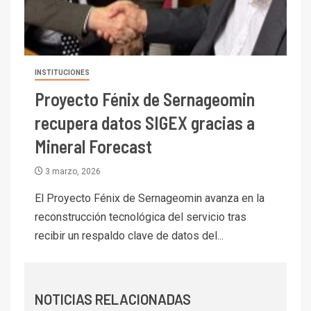
I+D
6
BHP proyecta producción de
cobre cercana a 2 millones de
toneladas tras récord en
Escondida
INSTITUCIONES
Proyecto Fénix de Sernageomin
7
I+D
Codelco reporta Ebitda de US$
recupera datos SIGEX gracias a
6.670 millones y mejora sus
Mineral Forecast
indicadores financieros
3 marzo, 2026
I+D
1
Codelco Ventanas prueba
El Proyecto Fénix de Sernageomin avanza en la
camión 100% eléctrico para
reconstrucción tecnológica del servicio tras
transportar cátodos al Puerto
recibir un respaldo clave de datos del...
de San Antonio
2
I+D
Producción minera en mayo de
NOTICIAS RELACIONADAS
2026 cae 10,6%