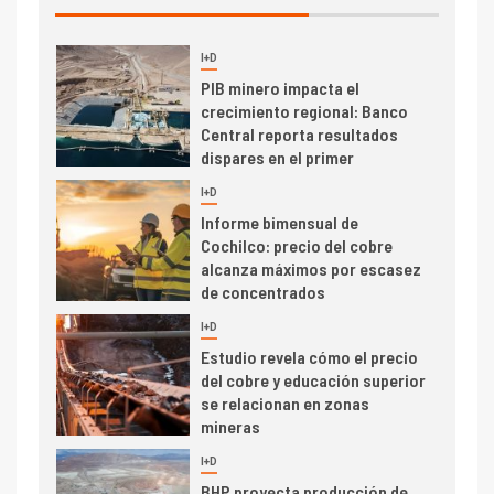
I+D
3
PIB minero impacta el
crecimiento regional: Banco
Central reporta resultados
dispares en el primer
trimestre
I+D
4
Informe bimensual de
Cochilco: precio del cobre
alcanza máximos por escasez
de concentrados
I+D
5
Estudio revela cómo el precio
del cobre y educación superior
se relacionan en zonas
mineras
I+D
6
BHP proyecta producción de