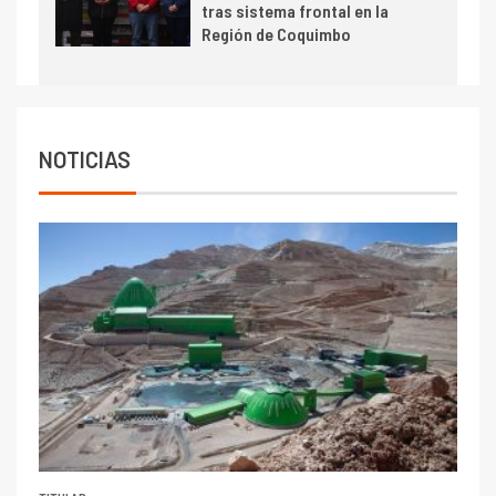
tras sistema frontal en la
Escondida
Región de Coquimbo
7
I+D
Codelco reporta Ebitda de US$
6.670 millones y mejora sus
indicadores financieros
NOTICIAS