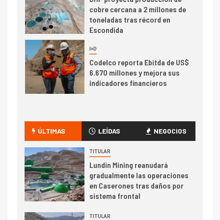
cobre cercana a 2 millones de
toneladas tras récord en
Escondida
7
I+D
Codelco reporta Ebitda de US$
6.670 millones y mejora sus
indicadores financieros
I+D
1
Codelco Ventanas prueba
camión 100% eléctrico para
ÚLTIMAS
LEÍDAS
NEGOCIOS
transportar cátodos al Puerto
de San Antonio
TITULAR
Lundin Mining reanudará
2
gradualmente las operaciones
I+D
en Caserones tras daños por
Producción minera en mayo de
sistema frontal
2026 cae 10,6%
TITULAR