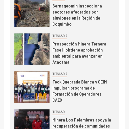
I+D
3
Sernageomin inspecciona
PIB minero impacta el
sectores afectados por
crecimiento regional: Banco
aluviones en la Región de
Central reporta resultados
Coquimbo
dispares en el primer
trimestre
TITULAR 2
I+D
4
Prospección Minera Ternera
Informe bimensual de
Fase II obtiene aprobación
Cochilco: precio del cobre
ambiental para avanzar en
alcanza máximos por escasez
Atacama
de concentrados
I+D
TITULAR 2
5
Estudio revela cómo el precio
Teck Quebrada Blanca y CEIM
del cobre y educación superior
impulsan programa de
se relacionan en zonas
Formación de Operadores
mineras
CAEX
I+D
6
TITULAR
BHP proyecta producción de
Minera Los Pelambres apoya la
cobre cercana a 2 millones de
recuperación de comunidades
toneladas tras récord en