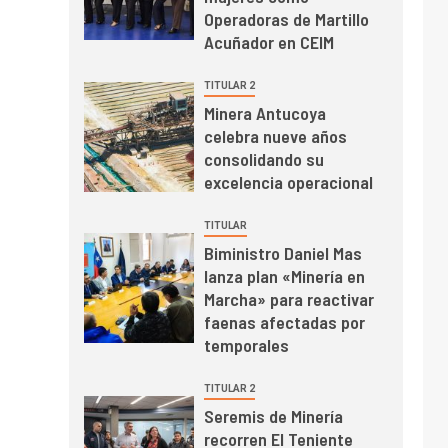
mayo de 2026 cae
Operadoras de Martillo
10,6%
Acuñador en CEIM
I+D
3
TITULAR 2
PIB minero impacta el
Minera Antucoya
crecimiento regional:
celebra nueve años
Banco Central reporta
consolidando su
resultados dispares en
excelencia operacional
el primer trimestre
I+D
4
Informe bimensual de
TITULAR
Cochilco: precio del
Biministro Daniel Mas
cobre alcanza
lanza plan «Minería en
máximos por escasez
Marcha» para reactivar
de concentrados
faenas afectadas por
I+D
5
Estudio revela cómo el
temporales
precio del cobre y
educación superior se
TITULAR 2
relacionan en zonas
Seremis de Minería
mineras
recorren El Teniente
I+D
6