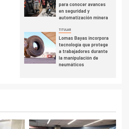
para conocer avances
BHP proyecta
en seguridad y
producción de cobre
automatización minera
cercana a 2 millones
de toneladas tras
TITULAR
récord en Escondida
I+D
7
Lomas Bayas incorpora
Codelco reporta Ebitda
tecnología que protege
de US$ 6.670 millones
a trabajadores durante
y mejora sus
la manipulación de
indicadores financieros
neumáticos