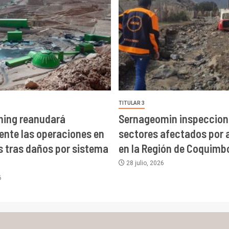
TITULAR 3
ning reanudará
Sernageomin inspeccion
nte las operaciones en
sectores afectados por 
 tras daños por sistema
en la Región de Coquimb
28 julio, 2026
6