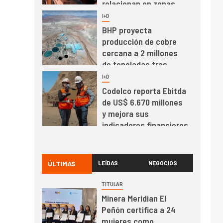
relacionan en zonas
mineras
I+D
6
BHP proyecta
producción de cobre
cercana a 2 millones
de toneladas tras
récord en Escondida
I+D
7
Codelco reporta Ebitda
de US$ 6.670 millones
y mejora sus
indicadores financieros
I+D
1
Codelco Ventanas
prueba camión 100%
ÚLTIMAS
LEÍDAS
NEGOCIOS
eléctrico para
transportar cátodos al
TITULAR
Puerto de San Antonio
Minera Meridian El
2
I+D
Peñón certifica a 24
Producción minera en
mujeres como