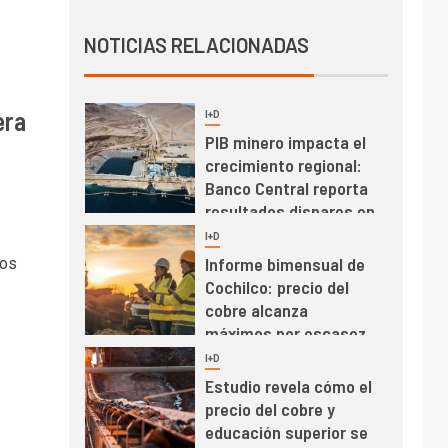
Producción minera en
NOTICIAS RELACIONADAS
mayo de 2026 cae
10,6%
era
I+D
3
PIB minero impacta el
crecimiento regional:
Banco Central reporta
resultados dispares en
el primer trimestre
I+D
4
Informe bimensual de
los
Cochilco: precio del
cobre alcanza
máximos por escasez
de concentrados
I+D
5
Estudio revela cómo el
precio del cobre y
educación superior se