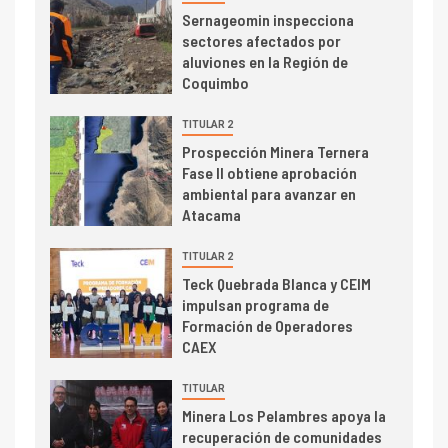
I+D
3
Sernageomin inspecciona
PIB minero impacta el
sectores afectados por
crecimiento regional: Banco
aluviones en la Región de
Central reporta resultados
Coquimbo
dispares en el primer
trimestre
TITULAR 2
I+D
4
Prospección Minera Ternera
Informe bimensual de
Fase II obtiene aprobación
Cochilco: precio del cobre
ambiental para avanzar en
alcanza máximos por escasez
Atacama
de concentrados
I+D
TITULAR 2
5
Estudio revela cómo el precio
Teck Quebrada Blanca y CEIM
del cobre y educación superior
impulsan programa de
se relacionan en zonas
Formación de Operadores
mineras
CAEX
I+D
6
TITULAR
BHP proyecta producción de
Minera Los Pelambres apoya la
cobre cercana a 2 millones de
recuperación de comunidades
toneladas tras récord en