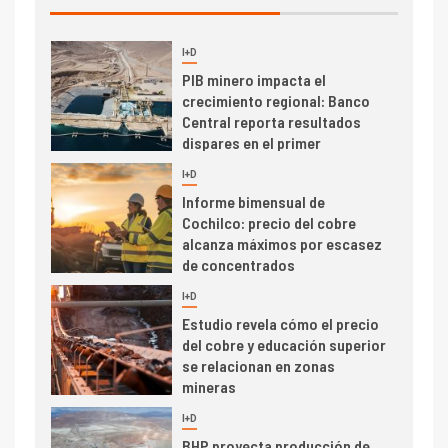
I+D
3
PIB minero impacta el
crecimiento regional: Banco
Central reporta resultados
dispares en el primer
trimestre
I+D
4
Informe bimensual de
Cochilco: precio del cobre
alcanza máximos por escasez
de concentrados
I+D
5
Estudio revela cómo el precio
del cobre y educación superior
se relacionan en zonas
mineras
I+D
6
BHP proyecta producción de