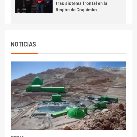
tras sistema frontal en la
Escondida
Región de Coquimbo
7
I+D
Codelco reporta Ebitda de US$
6.670 millones y mejora sus
indicadores financieros
NOTICIAS