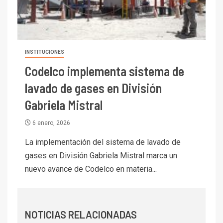
I+D
6
BHP proyecta producción de
cobre cercana a 2 millones de
toneladas tras récord en
Escondida
INSTITUCIONES
Codelco implementa sistema de
7
I+D
Codelco reporta Ebitda de US$
lavado de gases en División
6.670 millones y mejora sus
Gabriela Mistral
indicadores financieros
6 enero, 2026
I+D
1
Codelco Ventanas prueba
La implementación del sistema de lavado de
camión 100% eléctrico para
gases en División Gabriela Mistral marca un
transportar cátodos al Puerto
nuevo avance de Codelco en materia...
de San Antonio
2
I+D
Producción minera en mayo de
NOTICIAS RELACIONADAS
2026 cae 10,6%