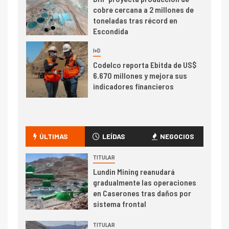
cobre cercana a 2 millones de
toneladas tras récord en
Escondida
7
I+D
Codelco reporta Ebitda de US$
6.670 millones y mejora sus
indicadores financieros
I+D
1
Codelco Ventanas prueba
camión 100% eléctrico para
ÚLTIMAS
LEÍDAS
NEGOCIOS
transportar cátodos al Puerto
de San Antonio
TITULAR
Lundin Mining reanudará
2
gradualmente las operaciones
I+D
en Caserones tras daños por
Producción minera en mayo de
sistema frontal
2026 cae 10,6%
TITULAR