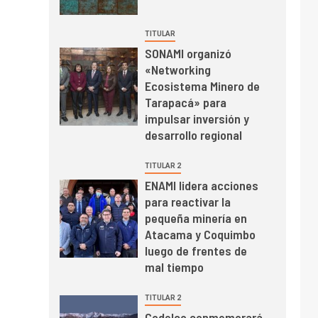
mayo de 2026 cae
10,6%
TITULAR
SONAMI organizó
I+D
3
«Networking
PIB minero impacta el
Ecosistema Minero de
crecimiento regional:
Tarapacá» para
Banco Central reporta
impulsar inversión y
resultados dispares en
desarrollo regional
el primer trimestre
I+D
4
Informe bimensual de
TITULAR 2
Cochilco: precio del
ENAMI lidera acciones
cobre alcanza
para reactivar la
máximos por escasez
pequeña minería en
de concentrados
I+D
5
Atacama y Coquimbo
Estudio revela cómo el
luego de frentes de
precio del cobre y
mal tiempo
educación superior se
relacionan en zonas
TITULAR 2
mineras
I+D
6
Codelco conmemorará