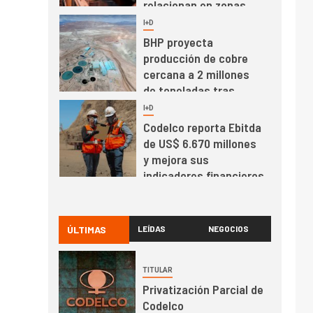
relacionan en zonas
mineras
I+D
6
BHP proyecta
producción de cobre
cercana a 2 millones
de toneladas tras
récord en Escondida
I+D
7
Codelco reporta Ebitda
de US$ 6.670 millones
y mejora sus
indicadores financieros
I+D
1
Codelco Ventanas
prueba camión 100%
ÚLTIMAS
LEÍDAS
NEGOCIOS
eléctrico para
transportar cátodos al
TITULAR
Puerto de San Antonio
2
I+D
Privatización Parcial de
Producción minera en
Codelco