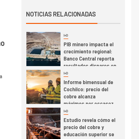
Producción minera en
NOTICIAS RELACIONADAS
mayo de 2026 cae
10,6%
I+D
3
no
PIB minero impacta el
crecimiento regional:
Banco Central reporta
resultados dispares en
el primer trimestre
I+D
4
a
Informe bimensual de
Cochilco: precio del
cobre alcanza
máximos por escasez
de concentrados
I+D
5
Estudio revela cómo el
precio del cobre y
educación superior se