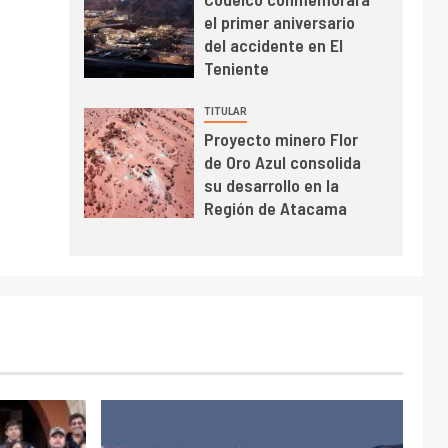
BHP proyecta
el primer aniversario
producción de cobre
del accidente en El
cercana a 2 millones
Teniente
de toneladas tras
récord en Escondida
TITULAR
I+D
7
Proyecto minero Flor
Codelco reporta Ebitda
de Oro Azul consolida
de US$ 6.670 millones
su desarrollo en la
y mejora sus
Región de Atacama
indicadores financieros