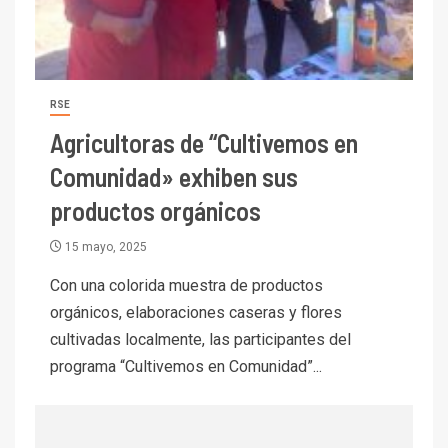
6.670 millones y mejora sus
indicadores financieros
I+D
1
RSE
Codelco Ventanas prueba
camión 100% eléctrico para
Agricultoras de “Cultivemos en
transportar cátodos al Puerto
Comunidad» exhiben sus
de San Antonio
productos orgánicos
2
I+D
15 mayo, 2025
Producción minera en mayo de
2026 cae 10,6%
Con una colorida muestra de productos
orgánicos, elaboraciones caseras y flores
I+D
3
cultivadas localmente, las participantes del
PIB minero impacta el
programa “Cultivemos en Comunidad”...
crecimiento regional: Banco
Central reporta resultados
dispares en el primer
trimestre