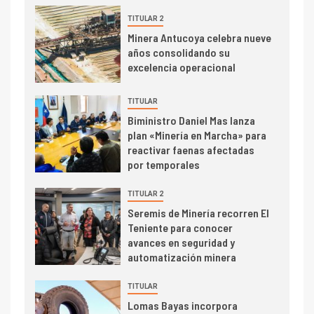
Cochilco: precio del cobre
alcanza máximos por escasez
TITULAR 2
de concentrados
Minera Antucoya celebra nueve
años consolidando su
I+D
5
excelencia operacional
Estudio revela cómo el precio
del cobre y educación superior
TITULAR
se relacionan en zonas
Biministro Daniel Mas lanza
mineras
plan «Minería en Marcha» para
I+D
6
reactivar faenas afectadas
BHP proyecta producción de
por temporales
cobre cercana a 2 millones de
toneladas tras récord en
TITULAR 2
Escondida
Seremis de Minería recorren El
Teniente para conocer
7
I+D
avances en seguridad y
Codelco reporta Ebitda de US$
automatización minera
6.670 millones y mejora sus
indicadores financieros
TITULAR
Lomas Bayas incorpora