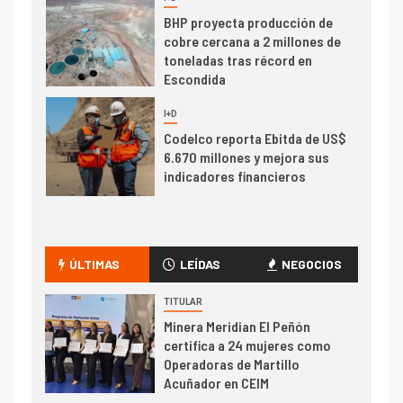
I+D
1
Codelco Ventanas prueba
camión 100% eléctrico para
transportar cátodos al Puerto
de San Antonio
2
I+D
Producción minera en mayo de
2026 cae 10,6%
I+D
3
ÚLTIMAS
LEÍDAS
NEGOCIOS
PIB minero impacta el
crecimiento regional: Banco
TITULAR
Central reporta resultados
Minera Meridian El Peñón
dispares en el primer
certifica a 24 mujeres como
trimestre
Operadoras de Martillo
I+D
4
Acuñador en CEIM
Informe bimensual de