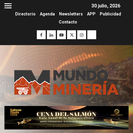
30 julio, 2026
Directorio
Agenda
Newsletters
APP
Publicidad
Contacto
I+D
3
PIB minero impacta el
crecimiento regional: Banco
Central reporta resultados