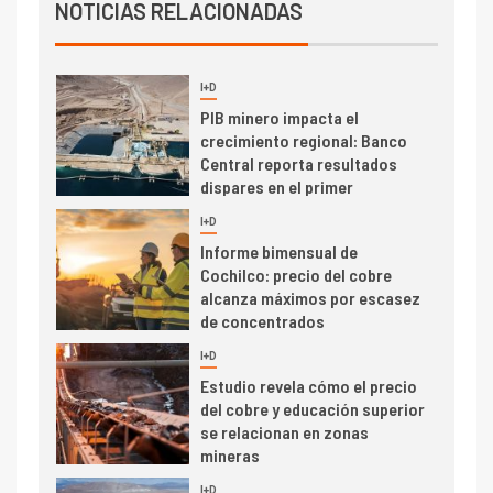
I+D
NOTICIAS RELACIONADAS
4
Informe bimensual de
Cochilco: precio del cobre
alcanza máximos por escasez
de concentrados
I+D
5
Estudio revela cómo el precio
del cobre y educación superior
se relacionan en zonas
mineras
I+D
6
BHP proyecta producción de
cobre cercana a 2 millones de
toneladas tras récord en
Escondida
7
I+D
Codelco reporta Ebitda de US$
6.670 millones y mejora sus
indicadores financieros