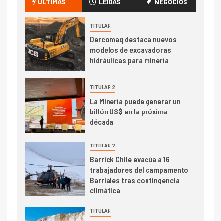
ÚLTIMAS
LEÍDAS
NEGOCIOS
transportar cátodos al Puerto
de San Antonio
TITULAR
Dercomaq destaca nuevos
2
I+D
modelos de excavadoras
Producción minera en mayo de
hidráulicas para minería
2026 cae 10,6%
TITULAR 2
I+D
3
La Minería puede generar un
PIB minero impacta el
billón US$ en la próxima
crecimiento regional: Banco
década
Central reporta resultados
dispares en el primer
TITULAR 2
trimestre
I+D
Barrick Chile evacúa a 16
4
trabajadores del campamento
Informe bimensual de
Barriales tras contingencia
Cochilco: precio del cobre
climática
alcanza máximos por escasez
de concentrados
TITULAR
I+D
5