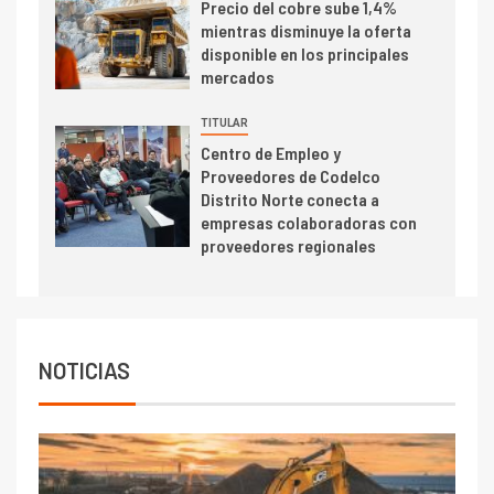
Precio del cobre sube 1,4%
Estudio revela cómo el precio
mientras disminuye la oferta
del cobre y educación superior
disponible en los principales
se relacionan en zonas
mercados
mineras
TITULAR
I+D
6
Centro de Empleo y
BHP proyecta producción de
Proveedores de Codelco
cobre cercana a 2 millones de
Distrito Norte conecta a
toneladas tras récord en
empresas colaboradoras con
Escondida
proveedores regionales
7
I+D
Codelco reporta Ebitda de US$
6.670 millones y mejora sus
indicadores financieros
NOTICIAS