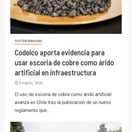
SUSTENTABILIDAD
Codelco aporta evidencia para
usar escoria de cobre como árido
artificial en infraestructura
I+D
5 marzo, 2026
3
PIB minero impacta el
El uso de escoria de cobre como árido artificial
crecimiento regional: Banco
avanza en Chile tras la publicación de un nuevo
Central reporta resultados
dispares en el primer
reglamento que...
trimestre
I+D
4
Informe bimensual de