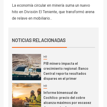
Codelco Ventanas prueba
La economía circular en minería suma un nuevo
camión 100% eléctrico para
hito en División El Teniente, que transformó arena
transportar cátodos al Puerto
de relave en mobiliario...
de San Antonio
2
I+D
Producción minera en mayo de
NOTICIAS RELACIONADAS
2026 cae 10,6%
I+D
3
PIB minero impacta el
crecimiento regional: Banco
Central reporta resultados
dispares en el primer
trimestre
I+D
4
Informe bimensual de
Cochilco: precio del cobre
alcanza máximos por escasez