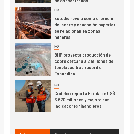
de concentrados
I+D
5
Estudio revela cómo el precio
del cobre y educación superior
se relacionan en zonas
mineras
I+D
6
BHP proyecta producción de
cobre cercana a 2 millones de
toneladas tras récord en
Escondida
7
I+D
Codelco reporta Ebitda de US$
6.670 millones y mejora sus
indicadores financieros
I+D
1
Codelco Ventanas prueba
camión 100% eléctrico para