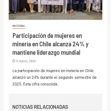
I+D
6
BHP proyecta producción de
cobre cercana a 2 millones de
toneladas tras récord en
Escondida
NACIONAL
Participación de mujeres en
7
I+D
Codelco reporta Ebitda de US$
minería en Chile alcanza 24% y
6.670 millones y mejora sus
mantiene liderazgo mundial
indicadores financieros
9 marzo, 2026
I+D
1
Codelco Ventanas prueba
La participación de mujeres en minería en Chile
camión 100% eléctrico para
alcanzó un 24% durante el segundo semestre de
transportar cátodos al Puerto
2025. Esta cifra consolida...
de San Antonio
2
I+D
Producción minera en mayo de
NOTICIAS RELACIONADAS
2026 cae 10,6%