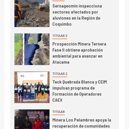
I+D
3
Sernageomin inspecciona
PIB minero impacta el
sectores afectados por
crecimiento regional: Banco
aluviones en la Región de
Central reporta resultados
Coquimbo
dispares en el primer
trimestre
TITULAR 2
I+D
4
Prospección Minera Ternera
Informe bimensual de
Fase II obtiene aprobación
Cochilco: precio del cobre
ambiental para avanzar en
alcanza máximos por escasez
Atacama
de concentrados
I+D
TITULAR 2
5
Estudio revela cómo el precio
Teck Quebrada Blanca y CEIM
del cobre y educación superior
impulsan programa de
se relacionan en zonas
Formación de Operadores
mineras
CAEX
I+D
6
TITULAR
BHP proyecta producción de
Minera Los Pelambres apoya la
cobre cercana a 2 millones de
recuperación de comunidades
toneladas tras récord en