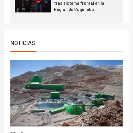
tras sistema frontal en la
Escondida
Región de Coquimbo
7
I+D
Codelco reporta Ebitda de US$
6.670 millones y mejora sus
indicadores financieros
NOTICIAS