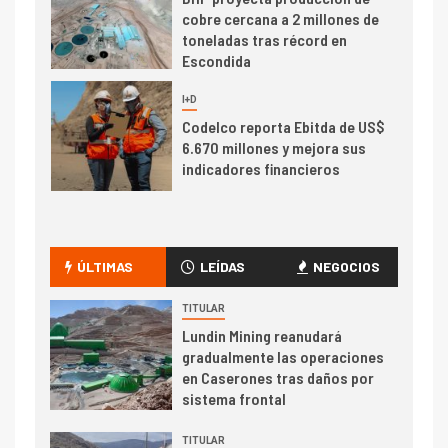
cobre cercana a 2 millones de
toneladas tras récord en
Escondida
7
I+D
Codelco reporta Ebitda de US$
6.670 millones y mejora sus
indicadores financieros
I+D
1
Codelco Ventanas prueba
camión 100% eléctrico para
ÚLTIMAS
LEÍDAS
NEGOCIOS
transportar cátodos al Puerto
de San Antonio
TITULAR
Lundin Mining reanudará
2
gradualmente las operaciones
I+D
en Caserones tras daños por
Producción minera en mayo de
sistema frontal
2026 cae 10,6%
TITULAR