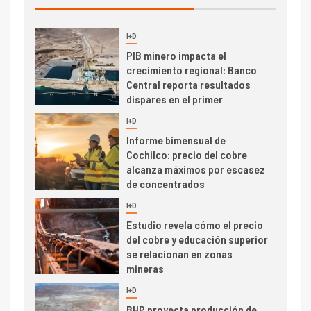
I+D
3
PIB minero impacta el
crecimiento regional: Banco
Central reporta resultados
dispares en el primer
trimestre
I+D
4
Informe bimensual de
Cochilco: precio del cobre
alcanza máximos por escasez
de concentrados
I+D
5
Estudio revela cómo el precio
del cobre y educación superior
se relacionan en zonas
mineras
I+D
6
BHP proyecta producción de