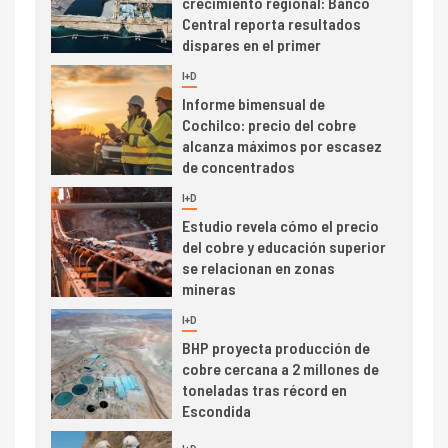
crecimiento regional: Banco
Central reporta resultados
dispares en el primer
trimestre
I+D
4
Informe bimensual de
Cochilco: precio del cobre
alcanza máximos por escasez
de concentrados
I+D
5
Estudio revela cómo el precio
del cobre y educación superior
se relacionan en zonas
mineras
I+D
6
BHP proyecta producción de
cobre cercana a 2 millones de
toneladas tras récord en
Escondida
7