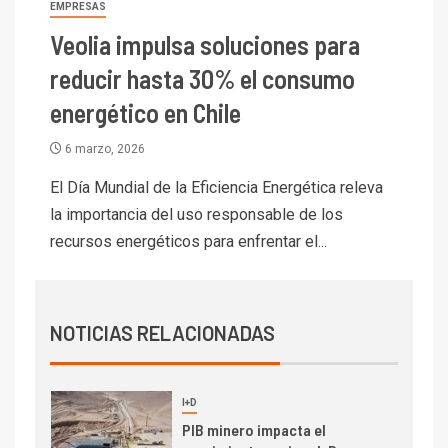
Escondida
EMPRESAS
Veolia impulsa soluciones para
7
I+D
Codelco reporta Ebitda de US$
reducir hasta 30% el consumo
6.670 millones y mejora sus
energético en Chile
indicadores financieros
6 marzo, 2026
I+D
1
Codelco Ventanas prueba
El Día Mundial de la Eficiencia Energética releva
camión 100% eléctrico para
la importancia del uso responsable de los
transportar cátodos al Puerto
recursos energéticos para enfrentar el...
de San Antonio
2
I+D
Producción minera en mayo de
NOTICIAS RELACIONADAS
2026 cae 10,6%
I+D
3
PIB minero impacta el