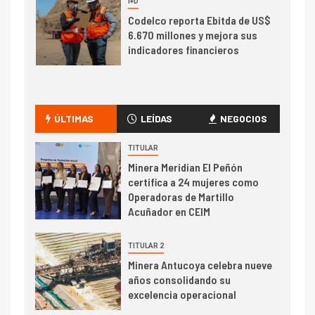
I+D
Codelco reporta Ebitda de US$
6.670 millones y mejora sus
indicadores financieros
I+D
1
Codelco Ventanas prueba
camión 100% eléctrico para
ÚLTIMAS
LEÍDAS
NEGOCIOS
transportar cátodos al Puerto
de San Antonio
TITULAR
Minera Meridian El Peñón
2
certifica a 24 mujeres como
I+D
Operadoras de Martillo
Producción minera en mayo de
Acuñador en CEIM
2026 cae 10,6%
TITULAR 2
I+D
3
Minera Antucoya celebra nueve
PIB minero impacta el
años consolidando su
crecimiento regional: Banco
excelencia operacional
Central reporta resultados