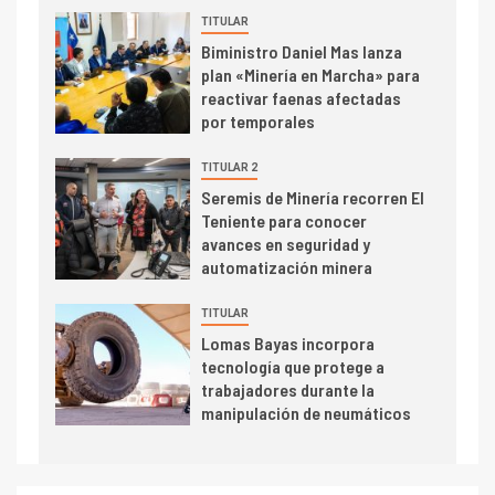
dispares en el primer
TITULAR
trimestre
I+D
4
Biministro Daniel Mas lanza
Informe bimensual de
plan «Minería en Marcha» para
Cochilco: precio del cobre
reactivar faenas afectadas
alcanza máximos por escasez
por temporales
de concentrados
TITULAR 2
I+D
5
Seremis de Minería recorren El
Estudio revela cómo el precio
Teniente para conocer
del cobre y educación superior
avances en seguridad y
se relacionan en zonas
automatización minera
mineras
I+D
6
TITULAR
BHP proyecta producción de
Lomas Bayas incorpora
cobre cercana a 2 millones de
tecnología que protege a
toneladas tras récord en
trabajadores durante la
Escondida
manipulación de neumáticos
7
I+D
Codelco reporta Ebitda de US$