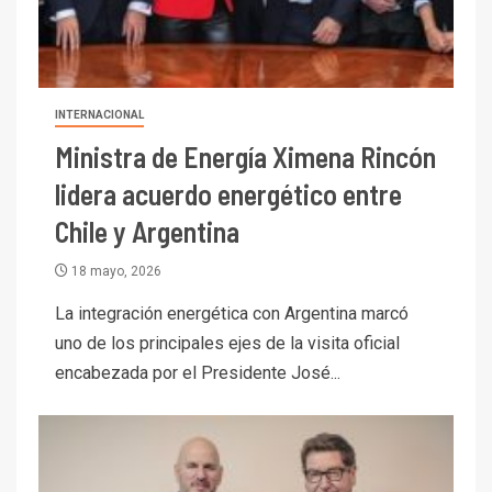
INTERNACIONAL
Ministra de Energía Ximena Rincón
lidera acuerdo energético entre
Chile y Argentina
18 mayo, 2026
I+D
La integración energética con Argentina marcó
3
PIB minero impacta el
uno de los principales ejes de la visita oficial
crecimiento regional: Banco
encabezada por el Presidente José...
Central reporta resultados
dispares en el primer
trimestre
I+D
4
Informe bimensual de