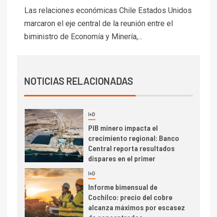
Codelco Ventanas prueba
Las relaciones económicas Chile Estados Unidos
camión 100% eléctrico para
marcaron el eje central de la reunión entre el
transportar cátodos al Puerto
biministro de Economía y Minería,...
de San Antonio
2
I+D
Producción minera en mayo de
NOTICIAS RELACIONADAS
2026 cae 10,6%
I+D
3
PIB minero impacta el
crecimiento regional: Banco
Central reporta resultados
dispares en el primer
trimestre
I+D
4
Informe bimensual de
Cochilco: precio del cobre
alcanza máximos por escasez