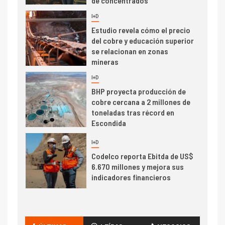
de concentrados
I+D
5
Estudio revela cómo el precio
del cobre y educación superior
se relacionan en zonas
mineras
I+D
6
BHP proyecta producción de
cobre cercana a 2 millones de
toneladas tras récord en
Escondida
7
I+D
Codelco reporta Ebitda de US$
6.670 millones y mejora sus
indicadores financieros
I+D
1
Codelco Ventanas prueba
camión 100% eléctrico para