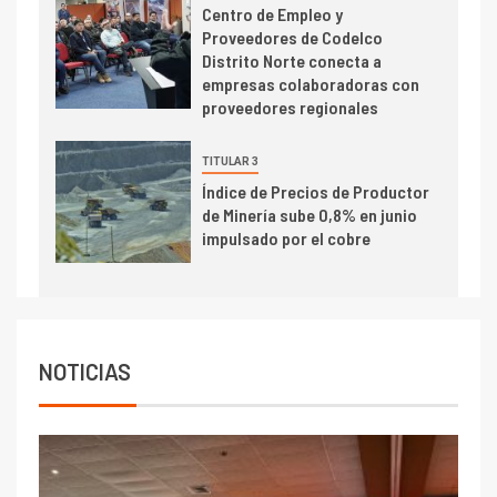
Centro de Empleo y
Estudio revela cómo el precio
Proveedores de Codelco
del cobre y educación superior
Distrito Norte conecta a
se relacionan en zonas
empresas colaboradoras con
mineras
proveedores regionales
I+D
6
BHP proyecta producción de
TITULAR 3
cobre cercana a 2 millones de
Índice de Precios de Productor
toneladas tras récord en
de Minería sube 0,8% en junio
Escondida
impulsado por el cobre
7
I+D
Codelco reporta Ebitda de US$
6.670 millones y mejora sus
indicadores financieros
NOTICIAS