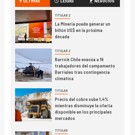
ÚLTIMAS
LEÍDAS
NEGOCIOS
transportar cátodos al Puerto
de San Antonio
TITULAR 2
La Minería puede generar un
2
I+D
billón US$ en la próxima
Producción minera en mayo de
década
2026 cae 10,6%
TITULAR 2
Barrick Chile evacúa a 16
I+D
3
trabajadores del campamento
PIB minero impacta el
Barriales tras contingencia
crecimiento regional: Banco
climática
Central reporta resultados
dispares en el primer
TITULAR
trimestre
I+D
4
Precio del cobre sube 1,4%
Informe bimensual de
mientras disminuye la oferta
Cochilco: precio del cobre
disponible en los principales
alcanza máximos por escasez
mercados
de concentrados
TITULAR
I+D
5