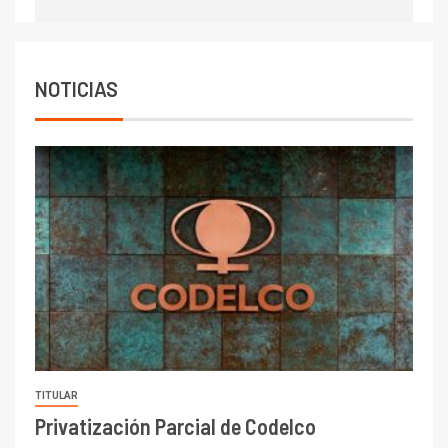
7
I+D
Codelco reporta Ebitda de US$
6.670 millones y mejora sus
NOTICIAS
indicadores financieros
TITULAR
Privatización Parcial de Codelco