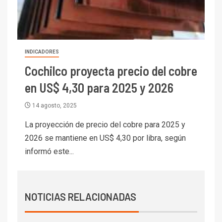
BHP proyecta producción de
cobre cercana a 2 millones de
toneladas tras récord en
Escondida
7
INDICADORES
I+D
Codelco reporta Ebitda de US$
Cochilco proyecta precio del cobre
6.670 millones y mejora sus
en US$ 4,30 para 2025 y 2026
indicadores financieros
14 agosto, 2025
I+D
1
Codelco Ventanas prueba
La proyección de precio del cobre para 2025 y
camión 100% eléctrico para
2026 se mantiene en US$ 4,30 por libra, según
transportar cátodos al Puerto
informó este...
de San Antonio
2
I+D
Producción minera en mayo de
NOTICIAS RELACIONADAS
2026 cae 10,6%