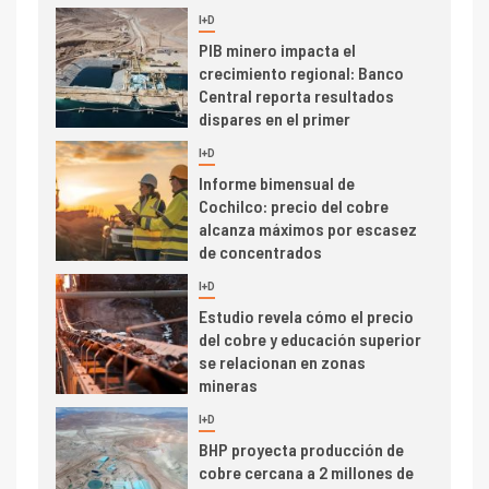
I+D
3
PIB minero impacta el
crecimiento regional: Banco
Central reporta resultados
dispares en el primer
trimestre
I+D
4
Informe bimensual de
Cochilco: precio del cobre
alcanza máximos por escasez
de concentrados
I+D
5
Estudio revela cómo el precio
del cobre y educación superior
se relacionan en zonas
mineras
I+D
6
BHP proyecta producción de
cobre cercana a 2 millones de