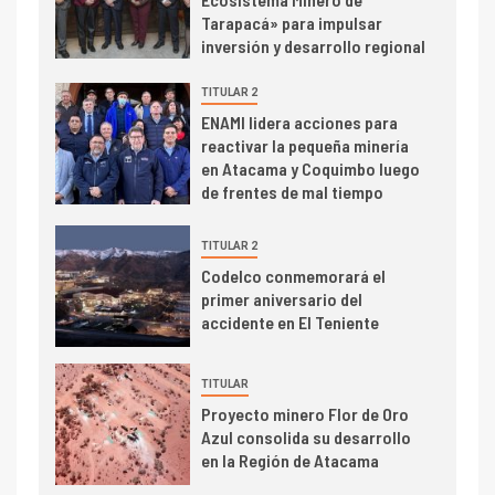
PIB minero impacta el
Tarapacá» para impulsar
crecimiento regional: Banco
inversión y desarrollo regional
Central reporta resultados
dispares en el primer
TITULAR 2
trimestre
I+D
4
ENAMI lidera acciones para
Informe bimensual de
reactivar la pequeña minería
Cochilco: precio del cobre
en Atacama y Coquimbo luego
alcanza máximos por escasez
de frentes de mal tiempo
de concentrados
I+D
TITULAR 2
5
Estudio revela cómo el precio
Codelco conmemorará el
del cobre y educación superior
primer aniversario del
se relacionan en zonas
accidente en El Teniente
mineras
I+D
6
TITULAR
BHP proyecta producción de
Proyecto minero Flor de Oro
cobre cercana a 2 millones de
Azul consolida su desarrollo
toneladas tras récord en
en la Región de Atacama
Escondida