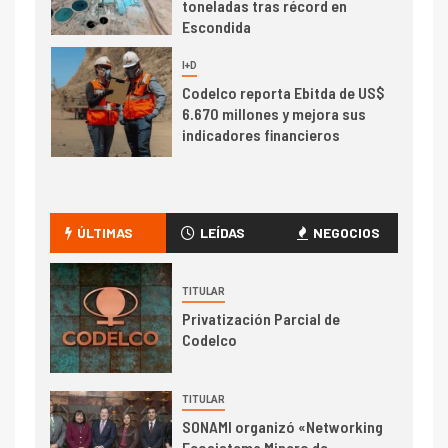
toneladas tras récord en
Escondida
7
I+D
Codelco reporta Ebitda de US$
6.670 millones y mejora sus
indicadores financieros
I+D
1
Codelco Ventanas prueba
camión 100% eléctrico para
ÚLTIMAS
LEÍDAS
NEGOCIOS
transportar cátodos al Puerto
de San Antonio
TITULAR
2
Privatización Parcial de
I+D
Codelco
Producción minera en mayo de
2026 cae 10,6%
TITULAR
SONAMI organizó «Networking
I+D
3
Ecosistema Minero de