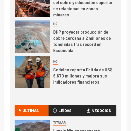
del cobre y educación superior
se relacionan en zonas
mineras
I+D
6
BHP proyecta producción de
cobre cercana a 2 millones de
toneladas tras récord en
Escondida
7
I+D
Codelco reporta Ebitda de US$
6.670 millones y mejora sus
indicadores financieros
I+D
1
Codelco Ventanas prueba
camión 100% eléctrico para
ÚLTIMAS
LEÍDAS
NEGOCIOS
transportar cátodos al Puerto
de San Antonio
TITULAR
Lundin Mining reanudará