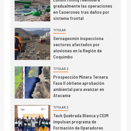
2
gradualmente las operaciones
I+D
en Caserones tras daños por
Producción minera en mayo de
sistema frontal
2026 cae 10,6%
TITULAR
I+D
3
Sernageomin inspecciona
PIB minero impacta el
sectores afectados por
crecimiento regional: Banco
aluviones en la Región de
Central reporta resultados
Coquimbo
dispares en el primer
trimestre
TITULAR 2
I+D
4
Prospección Minera Ternera
Informe bimensual de
Fase II obtiene aprobación
Cochilco: precio del cobre
ambiental para avanzar en
alcanza máximos por escasez
Atacama
de concentrados
I+D
TITULAR 2
5
Estudio revela cómo el precio
Teck Quebrada Blanca y CEIM
del cobre y educación superior
impulsan programa de
se relacionan en zonas
Formación de Operadores