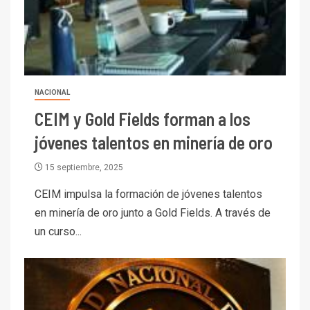
NACIONAL
CEIM y Gold Fields forman a los
jóvenes talentos en minería de oro
I+D
3
PIB minero impacta el
15 septiembre, 2025
crecimiento regional: Banco
Central reporta resultados
CEIM impulsa la formación de jóvenes talentos
dispares en el primer
en minería de oro junto a Gold Fields. A través de
trimestre
I+D
un curso...
4
Informe bimensual de
Cochilco: precio del cobre
alcanza máximos por escasez
de concentrados