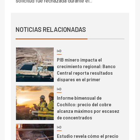
solicitud fue rechazada durante el...
de San Antonio
2
I+D
Producción minera en mayo de
NOTICIAS RELACIONADAS
2026 cae 10,6%
I+D
3
PIB minero impacta el
crecimiento regional: Banco
Central reporta resultados
dispares en el primer
trimestre
I+D
4
Informe bimensual de
Cochilco: precio del cobre
alcanza máximos por escasez
de concentrados
I+D
5
Estudio revela cómo el precio