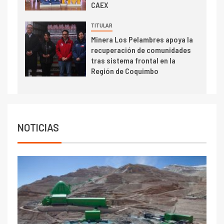
mineras
CAEX
I+D
6
TITULAR
BHP proyecta producción de
Minera Los Pelambres apoya la
cobre cercana a 2 millones de
recuperación de comunidades
toneladas tras récord en
tras sistema frontal en la
Escondida
Región de Coquimbo
7
I+D
Codelco reporta Ebitda de US$
6.670 millones y mejora sus
indicadores financieros
NOTICIAS