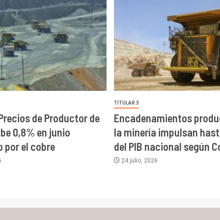
TITULAR 3
 Precios de Productor de
Encadenamientos produc
ube 0,8% en junio
la minería impulsan has
 por el cobre
del PIB nacional según C
6
24 julio, 2026