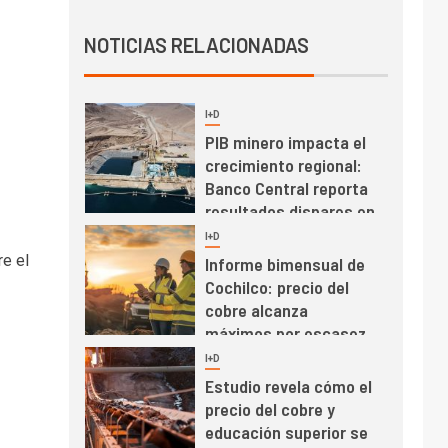
Producción minera en
NOTICIAS RELACIONADAS
mayo de 2026 cae
10,6%
I+D
3
PIB minero impacta el
crecimiento regional:
Banco Central reporta
resultados dispares en
el primer trimestre
I+D
4
re el
Informe bimensual de
Cochilco: precio del
cobre alcanza
máximos por escasez
de concentrados
I+D
5
Estudio revela cómo el
precio del cobre y
educación superior se