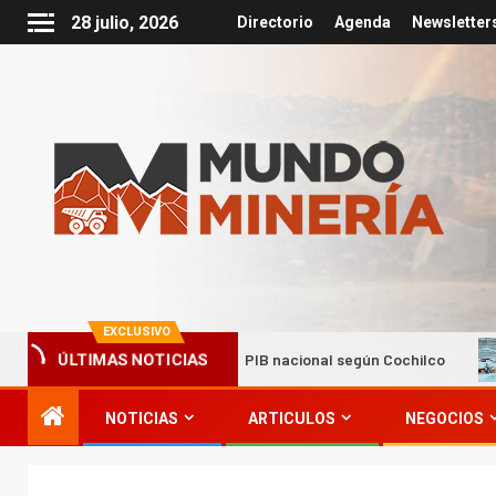
28 julio, 2026
Directorio
Agenda
Newsletter
EXCLUSIVO
ulsan hasta el 22% del PIB nacional según Cochilco
Miner
ÚLTIMAS NOTICIAS
NOTICIAS
ARTICULOS
NEGOCIOS