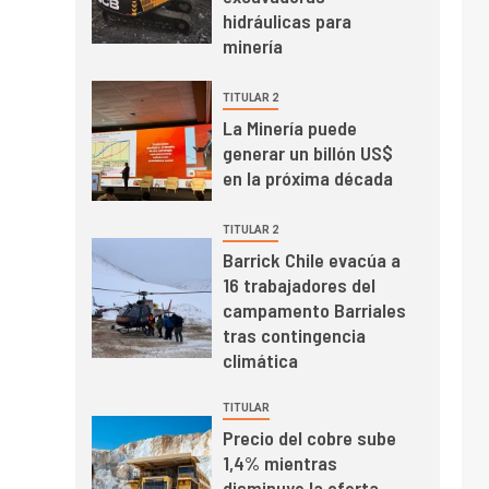
mayo de 2026 cae
hidráulicas para
10,6%
minería
I+D
3
TITULAR 2
PIB minero impacta el
La Minería puede
crecimiento regional:
generar un billón US$
Banco Central reporta
en la próxima década
resultados dispares en
el primer trimestre
I+D
4
TITULAR 2
Informe bimensual de
Barrick Chile evacúa a
Cochilco: precio del
16 trabajadores del
cobre alcanza
campamento Barriales
máximos por escasez
tras contingencia
de concentrados
I+D
5
climática
Estudio revela cómo el
precio del cobre y
TITULAR
educación superior se
Precio del cobre sube
relacionan en zonas
1,4% mientras
mineras
I+D
6
disminuye la oferta