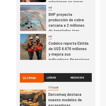
relacionan en zonas
mineras
I+D
6
BHP proyecta
producción de cobre
cercana a 2 millones
de toneladas tras
récord en Escondida
I+D
7
Codelco reporta Ebitda
de US$ 6.670 millones
y mejora sus
indicadores financieros
I+D
1
Codelco Ventanas
prueba camión 100%
ÚLTIMAS
LEÍDAS
NEGOCIOS
eléctrico para
transportar cátodos al
TITULAR
Puerto de San Antonio
Dercomaq destaca
2
I+D
nuevos modelos de
Producción minera en
excavadoras