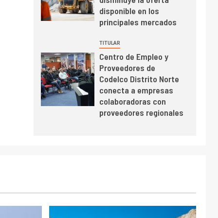
BHP proyecta
disponible en los
producción de cobre
principales mercados
cercana a 2 millones
de toneladas tras
TITULAR
récord en Escondida
Centro de Empleo y
I+D
7
Proveedores de
Codelco reporta Ebitda
Codelco Distrito Norte
de US$ 6.670 millones
conecta a empresas
y mejora sus
colaboradoras con
indicadores financieros
proveedores regionales