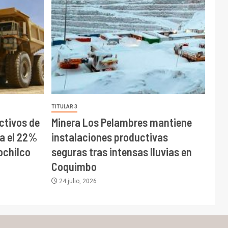
TITULAR 3
tivos de
Minera Los Pelambres mantiene
ta el 22%
instalaciones productivas
ochilco
seguras tras intensas lluvias en
Coquimbo
24 julio, 2026