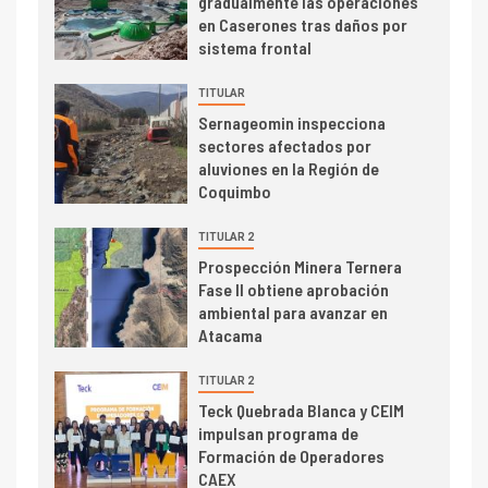
gradualmente las operaciones
en Caserones tras daños por
Producción minera en mayo de
sistema frontal
2026 cae 10,6%
TITULAR
I+D
3
Sernageomin inspecciona
PIB minero impacta el
sectores afectados por
crecimiento regional: Banco
aluviones en la Región de
Central reporta resultados
Coquimbo
dispares en el primer
trimestre
TITULAR 2
I+D
4
Prospección Minera Ternera
Informe bimensual de
Fase II obtiene aprobación
Cochilco: precio del cobre
ambiental para avanzar en
alcanza máximos por escasez
Atacama
de concentrados
I+D
TITULAR 2
5
Estudio revela cómo el precio
Teck Quebrada Blanca y CEIM
del cobre y educación superior
impulsan programa de
se relacionan en zonas
Formación de Operadores
mineras
CAEX