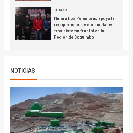
I+D
6
TITULAR
BHP proyecta producción de
Minera Los Pelambres apoya la
cobre cercana a 2 millones de
recuperación de comunidades
toneladas tras récord en
tras sistema frontal en la
Escondida
Región de Coquimbo
7
I+D
Codelco reporta Ebitda de US$
6.670 millones y mejora sus
indicadores financieros
NOTICIAS