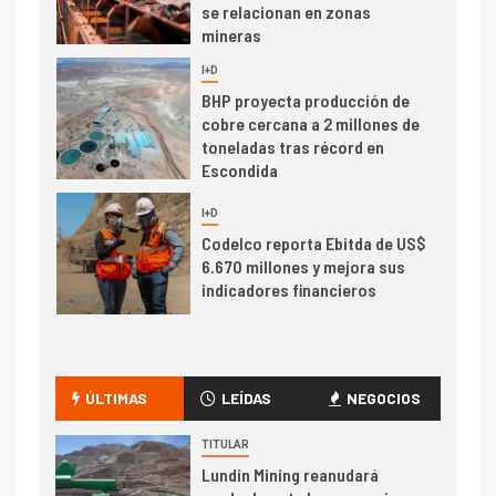
se relacionan en zonas
mineras
I+D
6
BHP proyecta producción de
cobre cercana a 2 millones de
toneladas tras récord en
Escondida
7
I+D
Codelco reporta Ebitda de US$
6.670 millones y mejora sus
indicadores financieros
I+D
1
Codelco Ventanas prueba
camión 100% eléctrico para
ÚLTIMAS
LEÍDAS
NEGOCIOS
transportar cátodos al Puerto
de San Antonio
TITULAR
Lundin Mining reanudará
2
I+D