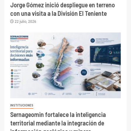
Jorge Gómez inició despliegue en terreno
con una visita a la División El Teniente
22 julio, 2026
I+D
3
PIB minero impacta el
crecimiento regional: Banco
Central reporta resultados
dispares en el primer
trimestre
I+D
4
Informe bimensual de
Cochilco: precio del cobre
INSTITUCIONES
alcanza máximos por escasez
Sernageomin fortalece la inteligencia
de concentrados
territorial mediante la integración de
I+D
5