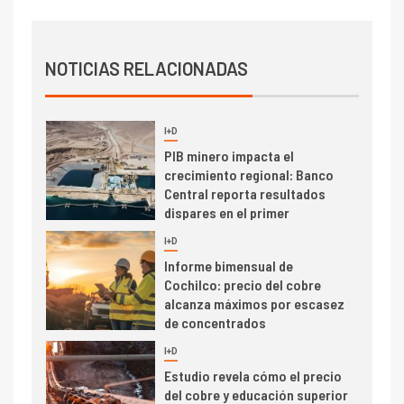
2
I+D
Producción minera en mayo de
NOTICIAS RELACIONADAS
2026 cae 10,6%
I+D
3
PIB minero impacta el
crecimiento regional: Banco
Central reporta resultados
dispares en el primer
trimestre
I+D
4
Informe bimensual de
Cochilco: precio del cobre
alcanza máximos por escasez
de concentrados
I+D
5
Estudio revela cómo el precio
del cobre y educación superior