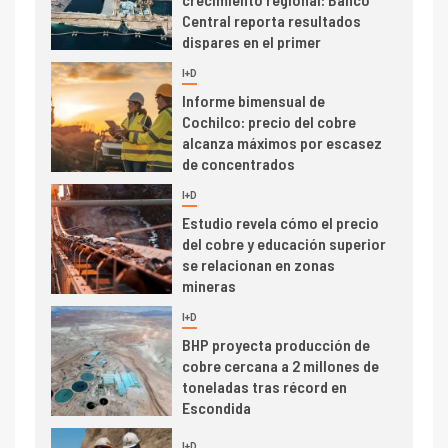
se relacionan en zonas
mineras
I+D
6
BHP proyecta producción de
cobre cercana a 2 millones de
toneladas tras récord en
Escondida
7
I+D
Codelco reporta Ebitda de US$
6.670 millones y mejora sus
indicadores financieros
I+D
1
Codelco Ventanas prueba
camión 100% eléctrico para
transportar cátodos al Puerto
de San Antonio
2