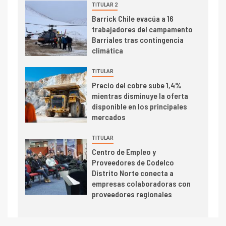
TITULAR 2
I+D
Barrick Chile evacúa a 16
6
trabajadores del campamento
BHP proyecta producción de
Barriales tras contingencia
cobre cercana a 2 millones de
climática
toneladas tras récord en
Escondida
TITULAR
7
I+D
Precio del cobre sube 1,4%
Codelco reporta Ebitda de US$
mientras disminuye la oferta
6.670 millones y mejora sus
disponible en los principales
indicadores financieros
mercados
TITULAR
Centro de Empleo y
Proveedores de Codelco
Distrito Norte conecta a
empresas colaboradoras con
proveedores regionales