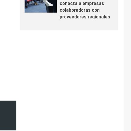
conecta a empresas
y mejora sus
colaboradoras con
indicadores financieros
proveedores regionales