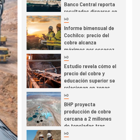
Banco Central reporta
resultados dispares en
el primer trimestre
I+D
4
Informe bimensual de
Cochilco: precio del
cobre alcanza
máximos por escasez
de concentrados
I+D
5
Estudio revela cómo el
precio del cobre y
educación superior se
relacionan en zonas
mineras
I+D
6
BHP proyecta
producción de cobre
cercana a 2 millones
de toneladas tras
récord en Escondida
I+D
7