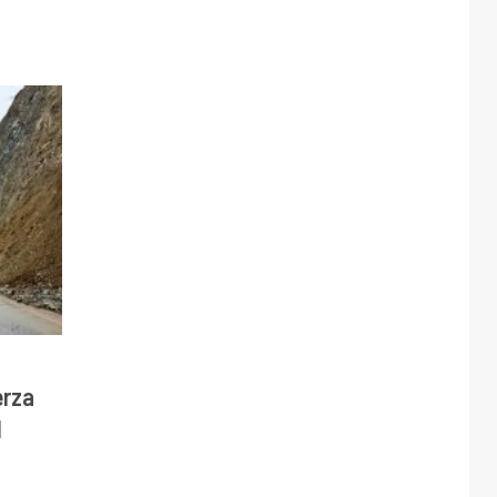
erza
l