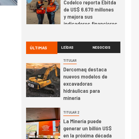
Codelco reporta Ebitda
de US$ 6.670 millones
y mejora sus
indicadores financieros
I+D
1
Codelco Ventanas
prueba camión 100%
ÚLTIMAS
LEÍDAS
NEGOCIOS
eléctrico para
transportar cátodos al
TITULAR
Puerto de San Antonio
Dercomaq destaca
2
I+D
nuevos modelos de
Producción minera en
excavadoras
mayo de 2026 cae
hidráulicas para
10,6%
minería
I+D
3
TITULAR 2
PIB minero impacta el
La Minería puede
crecimiento regional:
generar un billón US$
Banco Central reporta
en la próxima década
resultados dispares en