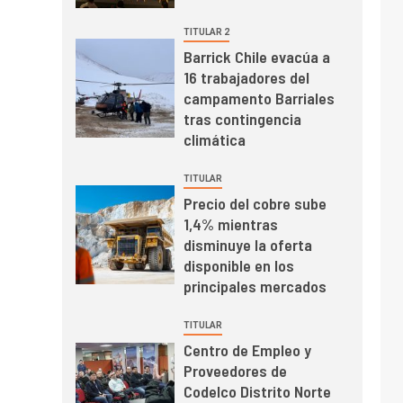
el primer trimestre
I+D
4
TITULAR 2
Informe bimensual de
Barrick Chile evacúa a
Cochilco: precio del
16 trabajadores del
cobre alcanza
campamento Barriales
máximos por escasez
tras contingencia
de concentrados
I+D
5
climática
Estudio revela cómo el
precio del cobre y
TITULAR
educación superior se
Precio del cobre sube
relacionan en zonas
1,4% mientras
mineras
I+D
6
disminuye la oferta
BHP proyecta
disponible en los
producción de cobre
principales mercados
cercana a 2 millones
de toneladas tras
TITULAR
récord en Escondida
Centro de Empleo y
I+D
7
Proveedores de
Codelco reporta Ebitda
Codelco Distrito Norte
de US$ 6.670 millones