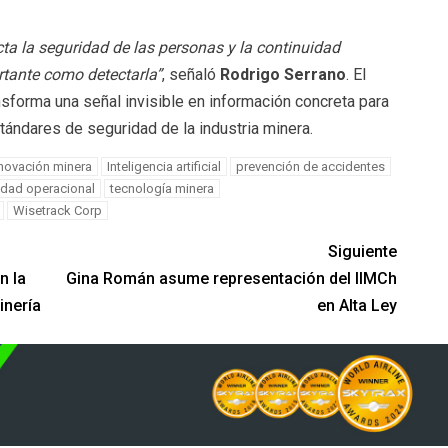
ta la seguridad de las personas y la continuidad
ortante como detectarla”
, señaló
Rodrigo Serrano
. El
nsforma una señal invisible en información concreta para
stándares de seguridad de la industria minera.
novación minera
Inteligencia artificial
prevención de accidentes
idad operacional
tecnología minera
Wisetrack Corp
Siguiente
n la
Gina Román asume representación del IIMCh
inería
en Alta Ley