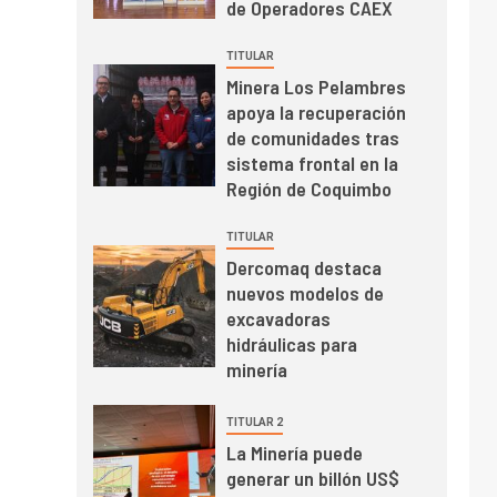
de Operadores CAEX
el primer trimestre
I+D
4
Informe bimensual de
TITULAR
Cochilco: precio del
Minera Los Pelambres
cobre alcanza
apoya la recuperación
máximos por escasez
de comunidades tras
de concentrados
sistema frontal en la
I+D
5
Estudio revela cómo el
Región de Coquimbo
precio del cobre y
educación superior se
TITULAR
relacionan en zonas
Dercomaq destaca
mineras
nuevos modelos de
I+D
6
excavadoras
BHP proyecta
hidráulicas para
producción de cobre
minería
cercana a 2 millones
de toneladas tras
récord en Escondida
TITULAR 2
I+D
7
La Minería puede
Codelco reporta Ebitda
generar un billón US$
de US$ 6.670 millones