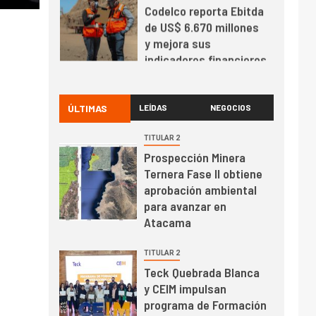
Codelco reporta Ebitda
de US$ 6.670 millones
y mejora sus
indicadores financieros
I+D
1
Codelco Ventanas
prueba camión 100%
ÚLTIMAS
LEÍDAS
NEGOCIOS
eléctrico para
transportar cátodos al
TITULAR 2
Puerto de San Antonio
Prospección Minera
2
I+D
Ternera Fase II obtiene
Producción minera en
aprobación ambiental
mayo de 2026 cae
para avanzar en
10,6%
Atacama
I+D
3
TITULAR 2
PIB minero impacta el
Teck Quebrada Blanca
crecimiento regional:
y CEIM impulsan
Banco Central reporta
programa de Formación
resultados dispares en