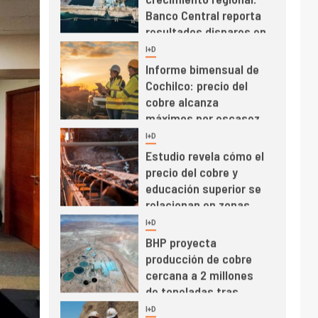
Banco Central reporta
resultados dispares en
el primer trimestre
I+D
4
Informe bimensual de
Cochilco: precio del
cobre alcanza
máximos por escasez
de concentrados
I+D
5
Estudio revela cómo el
precio del cobre y
educación superior se
relacionan en zonas
mineras
I+D
6
BHP proyecta
producción de cobre
cercana a 2 millones
de toneladas tras
récord en Escondida
I+D
7