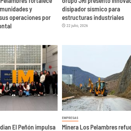
 Pelambres fortalece
Grupo JRI presentó innova
omunidades y
disipador sísmico para
sus operaciones por
estructuras industriales
ontal
22 julio, 2026
EMPRESAS
idian El Peñón impulsa
Minera Los Pelambres refu