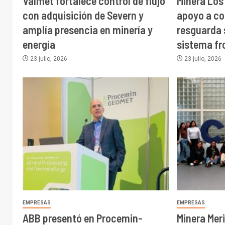
Valmet fortalece control de flujo
Minera Los
con adquisición de Severn y
apoyo a c
amplía presencia en minería y
resguarda 
energía
sistema fr
23 julio, 2026
23 julio, 2026
EMPRESAS
EMPRESAS
ABB presentó en Procemin-
Minera Mer