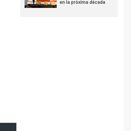
en la próxima década
y mejora sus
indicadores financieros