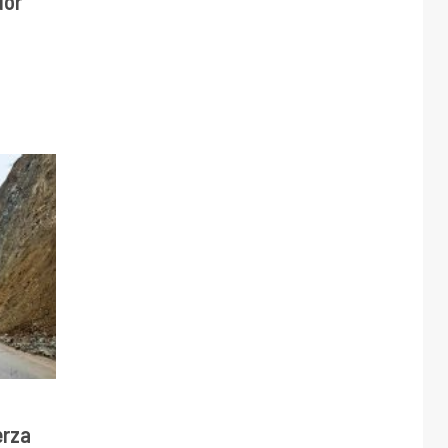
dor
erza