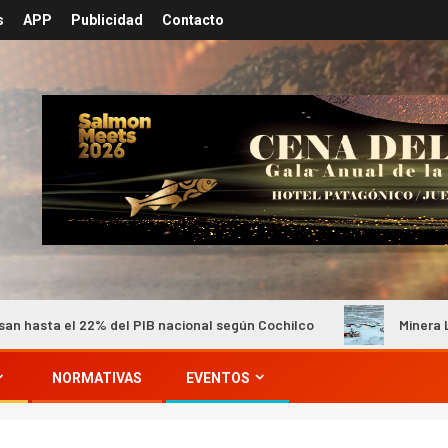
s
APP
Publicidad
Contacto
del PIB nacional según Cochilco
Minera Los Pelambres man
NORMATIVAS
EVENTOS