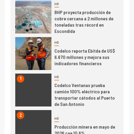
I+D
6
BHP proyecta producción de
cobre cercana a 2 millones de
toneladas tras récord en
Escondida
7
I+D
Codelco reporta Ebitda de US$
6.670 millones y mejora sus
indicadores financieros
I+D
1
Codelco Ventanas prueba
camión 100% eléctrico para
transportar cátodos al Puerto
de San Antonio
2
I+D
Producción minera en mayo de
2026 cae 10,6%