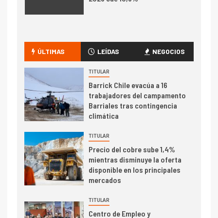
I+D
3
PIB minero impacta el
crecimiento regional: Banco
ÚLTIMAS
LEÍDAS
NEGOCIOS
Central reporta resultados
dispares en el primer
TITULAR
trimestre
Barrick Chile evacúa a 16
I+D
4
trabajadores del campamento
Informe bimensual de
Barriales tras contingencia
Cochilco: precio del cobre
climática
alcanza máximos por escasez
de concentrados
TITULAR
I+D
5
Precio del cobre sube 1,4%
Estudio revela cómo el precio
mientras disminuye la oferta
del cobre y educación superior
disponible en los principales
se relacionan en zonas
mercados
mineras
TITULAR
I+D
6
Centro de Empleo y
BHP proyecta producción de