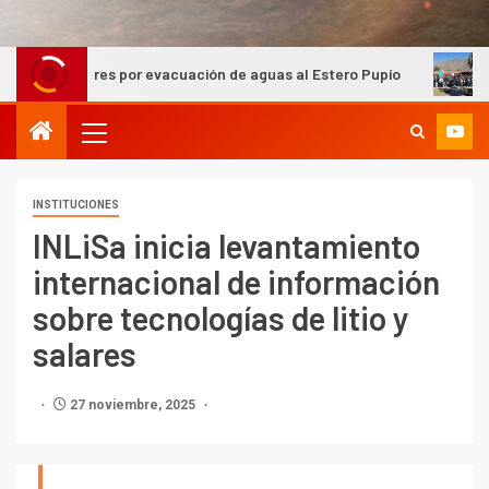
bres por evacuación de aguas al Estero Pupío
Minera Los
INSTITUCIONES
INLiSa inicia levantamiento
internacional de información
sobre tecnologías de litio y
salares
27 noviembre, 2025