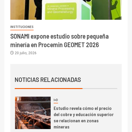
Producción minera en mayo de
2026 cae 10,6%
INSTITUCIONES
I+D
3
SONAMI expone estudio sobre pequeña
PIB minero impacta el
crecimiento regional: Banco
minería en Procemin GEOMET 2026
Central reporta resultados
20 julio, 2026
dispares en el primer
trimestre
I+D
4
Informe bimensual de
Cochilco: precio del cobre
NOTICIAS RELACIONADAS
alcanza máximos por escasez
de concentrados
I+D
5
Estudio revela cómo el precio
del cobre y educación superior
se relacionan en zonas
mineras