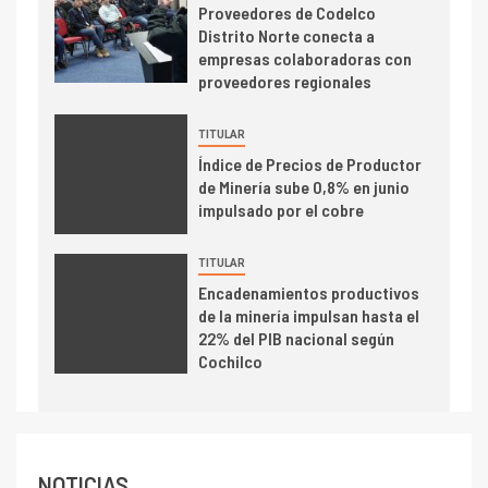
Proveedores de Codelco
cobre cercana a 2 millones de
Distrito Norte conecta a
toneladas tras récord en
empresas colaboradoras con
Escondida
proveedores regionales
7
I+D
TITULAR
Codelco reporta Ebitda de US$
6.670 millones y mejora sus
Índice de Precios de Productor
indicadores financieros
de Minería sube 0,8% en junio
impulsado por el cobre
TITULAR
Encadenamientos productivos
de la minería impulsan hasta el
22% del PIB nacional según
Cochilco
NOTICIAS