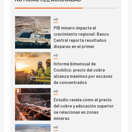
2026 cae 10,6%
I+D
3
PIB minero impacta el
crecimiento regional: Banco
Central reporta resultados
dispares en el primer
trimestre
I+D
4
Informe bimensual de
Cochilco: precio del cobre
alcanza máximos por escasez
de concentrados
I+D
5
Estudio revela cómo el precio
del cobre y educación superior
se relacionan en zonas
mineras
I+D
6