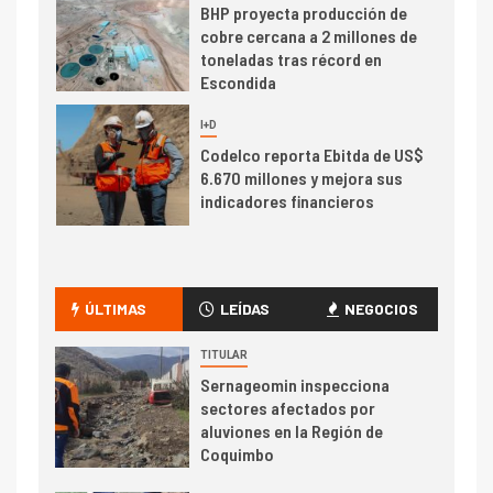
BHP proyecta producción de
cobre cercana a 2 millones de
toneladas tras récord en
Escondida
7
I+D
Codelco reporta Ebitda de US$
6.670 millones y mejora sus
indicadores financieros
I+D
1
Codelco Ventanas prueba
camión 100% eléctrico para
ÚLTIMAS
LEÍDAS
NEGOCIOS
transportar cátodos al Puerto
de San Antonio
TITULAR
Sernageomin inspecciona
2
sectores afectados por
I+D
aluviones en la Región de
Producción minera en mayo de
Coquimbo
2026 cae 10,6%