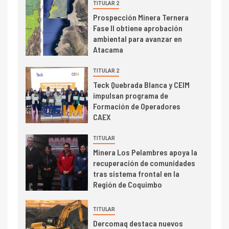
TITULAR 2
I+D
3
Prospección Minera Ternera
PIB minero impacta el
Fase II obtiene aprobación
crecimiento regional: Banco
ambiental para avanzar en
Central reporta resultados
Atacama
dispares en el primer
trimestre
TITULAR 2
I+D
4
Teck Quebrada Blanca y CEIM
Informe bimensual de
impulsan programa de
Cochilco: precio del cobre
Formación de Operadores
alcanza máximos por escasez
CAEX
de concentrados
I+D
TITULAR
5
Estudio revela cómo el precio
Minera Los Pelambres apoya la
del cobre y educación superior
recuperación de comunidades
se relacionan en zonas
tras sistema frontal en la
mineras
Región de Coquimbo
I+D
6
TITULAR
BHP proyecta producción de
Dercomaq destaca nuevos
cobre cercana a 2 millones de