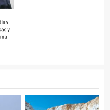
dina
sas y
tema