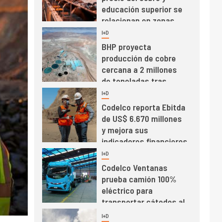
educación superior se
relacionan en zonas
mineras
I+D
6
BHP proyecta
producción de cobre
cercana a 2 millones
de toneladas tras
récord en Escondida
I+D
7
Codelco reporta Ebitda
de US$ 6.670 millones
y mejora sus
indicadores financieros
I+D
1
Codelco Ventanas
prueba camión 100%
eléctrico para
transportar cátodos al
Puerto de San Antonio
2
I+D