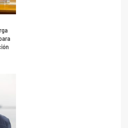
rga
para
ción