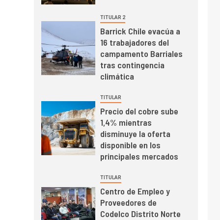
mineras
I+D
6
TITULAR 2
BHP proyecta
Barrick Chile evacúa a
producción de cobre
16 trabajadores del
cercana a 2 millones
campamento Barriales
de toneladas tras
tras contingencia
récord en Escondida
I+D
7
climática
Codelco reporta Ebitda
de US$ 6.670 millones
TITULAR
y mejora sus
Precio del cobre sube
indicadores financieros
1,4% mientras
disminuye la oferta
disponible en los
principales mercados
TITULAR
Centro de Empleo y
Proveedores de
Codelco Distrito Norte