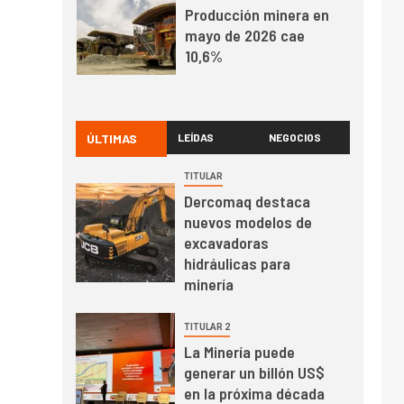
Producción minera en
mayo de 2026 cae
10,6%
I+D
3
PIB minero impacta el
crecimiento regional:
ÚLTIMAS
LEÍDAS
NEGOCIOS
Banco Central reporta
resultados dispares en
TITULAR
el primer trimestre
Dercomaq destaca
I+D
4
nuevos modelos de
Informe bimensual de
excavadoras
Cochilco: precio del
hidráulicas para
cobre alcanza
minería
máximos por escasez
de concentrados
I+D
5
TITULAR 2
Estudio revela cómo el
La Minería puede
precio del cobre y
generar un billón US$
educación superior se
en la próxima década
relacionan en zonas