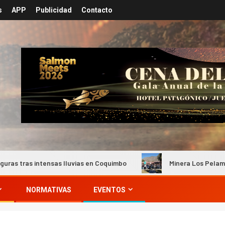
s
APP
Publicidad
Contacto
lluvias en Coquimbo
Minera Los Pelambres busca ampliar la
NORMATIVAS
EVENTOS