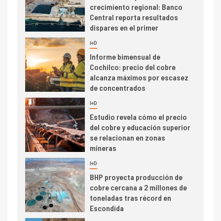
crecimiento regional: Banco
Central reporta resultados
dispares en el primer
trimestre
I+D
4
Informe bimensual de
Cochilco: precio del cobre
alcanza máximos por escasez
de concentrados
I+D
5
Estudio revela cómo el precio
del cobre y educación superior
se relacionan en zonas
mineras
I+D
6
BHP proyecta producción de
cobre cercana a 2 millones de
toneladas tras récord en
Escondida