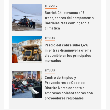
dispares en el primer
TITULAR 2
trimestre
I+D
Barrick Chile evacúa a 16
4
trabajadores del campamento
Informe bimensual de
Barriales tras contingencia
Cochilco: precio del cobre
climática
alcanza máximos por escasez
de concentrados
TITULAR
I+D
5
Precio del cobre sube 1,4%
Estudio revela cómo el precio
mientras disminuye la oferta
del cobre y educación superior
disponible en los principales
se relacionan en zonas
mercados
mineras
TITULAR
I+D
6
Centro de Empleo y
BHP proyecta producción de
Proveedores de Codelco
cobre cercana a 2 millones de
Distrito Norte conecta a
toneladas tras récord en
empresas colaboradoras con
Escondida
proveedores regionales
7
I+D
Codelco reporta Ebitda de US$