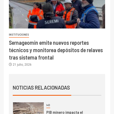
Escondida
7
I+D
Codelco reporta Ebitda de US$
6.670 millones y mejora sus
indicadores financieros
INSTITUCIONES
Sernageomin emite nuevos reportes
I+D
1
técnicos y monitorea depósitos de relaves
Codelco Ventanas prueba
camión 100% eléctrico para
tras sistema frontal
transportar cátodos al Puerto
21 julio, 2026
de San Antonio
2
I+D
Producción minera en mayo de
NOTICIAS RELACIONADAS
2026 cae 10,6%
I+D
3
PIB minero impacta el