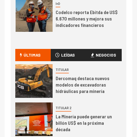
7
I+D
Codelco reporta Ebitda de US$
6.670 millones y mejora sus
indicadores financieros
I+D
1
Codelco Ventanas prueba
camión 100% eléctrico para
ÚLTIMAS
LEÍDAS
NEGOCIOS
transportar cátodos al Puerto
de San Antonio
TITULAR
Dercomaq destaca nuevos
2
I+D
modelos de excavadoras
Producción minera en mayo de
hidráulicas para minería
2026 cae 10,6%
TITULAR 2
I+D
3
La Minería puede generar un
PIB minero impacta el
billón US$ en la próxima
crecimiento regional: Banco
década
Central reporta resultados