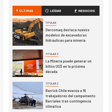
Codelco Ventanas prueba
camión 100% eléctrico para
ÚLTIMAS
LEÍDAS
NEGOCIOS
transportar cátodos al Puerto
de San Antonio
TITULAR
Dercomaq destaca nuevos
2
I+D
modelos de excavadoras
Producción minera en mayo de
hidráulicas para minería
2026 cae 10,6%
TITULAR 2
I+D
3
La Minería puede generar un
PIB minero impacta el
billón US$ en la próxima
crecimiento regional: Banco
década
Central reporta resultados
dispares en el primer
TITULAR 2
trimestre
I+D
Barrick Chile evacúa a 16
4
trabajadores del campamento
Informe bimensual de
Barriales tras contingencia
Cochilco: precio del cobre
climática
alcanza máximos por escasez
de concentrados