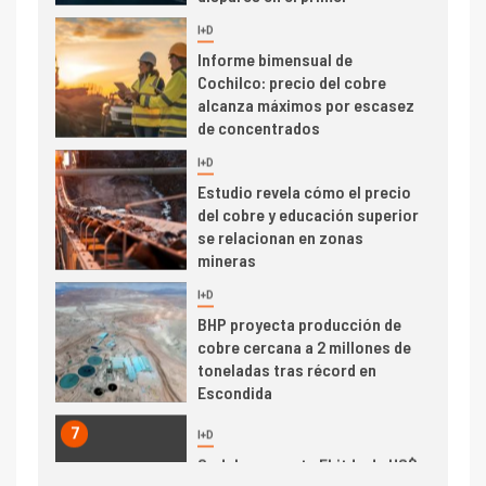
alcanza máximos por escasez
de concentrados
I+D
5
Estudio revela cómo el precio
del cobre y educación superior
se relacionan en zonas
mineras
I+D
6
BHP proyecta producción de
cobre cercana a 2 millones de
toneladas tras récord en
Escondida
7
I+D
Codelco reporta Ebitda de US$
6.670 millones y mejora sus
indicadores financieros
I+D
1