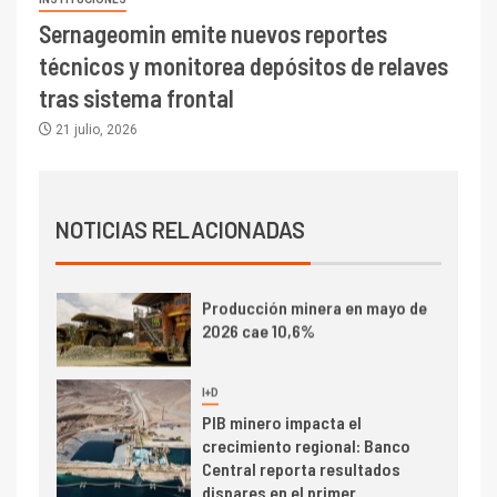
Sernageomin emite nuevos reportes
I+D
1
técnicos y monitorea depósitos de relaves
Codelco Ventanas prueba
camión 100% eléctrico para
tras sistema frontal
transportar cátodos al Puerto
21 julio, 2026
de San Antonio
2
I+D
Producción minera en mayo de
NOTICIAS RELACIONADAS
2026 cae 10,6%
I+D
3
PIB minero impacta el
crecimiento regional: Banco
Central reporta resultados
dispares en el primer
trimestre
I+D
4
Informe bimensual de
Cochilco: precio del cobre