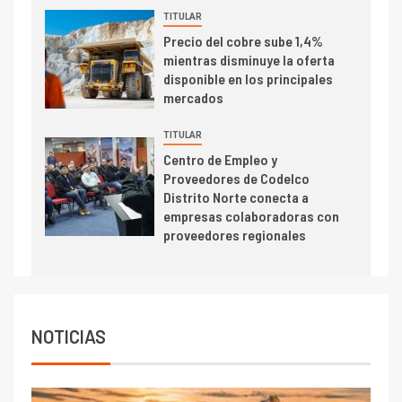
TITULAR
I+D
5
Precio del cobre sube 1,4%
Estudio revela cómo el precio
mientras disminuye la oferta
del cobre y educación superior
disponible en los principales
se relacionan en zonas
mercados
mineras
TITULAR
I+D
6
Centro de Empleo y
BHP proyecta producción de
Proveedores de Codelco
cobre cercana a 2 millones de
Distrito Norte conecta a
toneladas tras récord en
empresas colaboradoras con
Escondida
proveedores regionales
7
I+D
Codelco reporta Ebitda de US$
6.670 millones y mejora sus
indicadores financieros
NOTICIAS