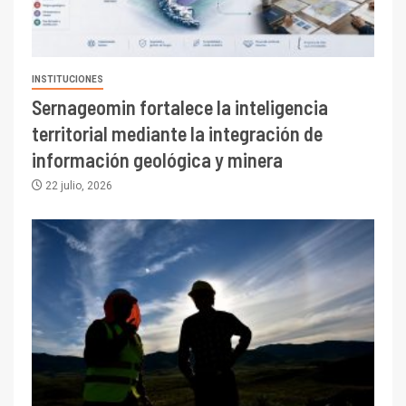
INSTITUCIONES
Sernageomin fortalece la inteligencia
territorial mediante la integración de
información geológica y minera
22 julio, 2026
I+D
3
PIB minero impacta el
crecimiento regional: Banco
Central reporta resultados
dispares en el primer
trimestre
I+D
4