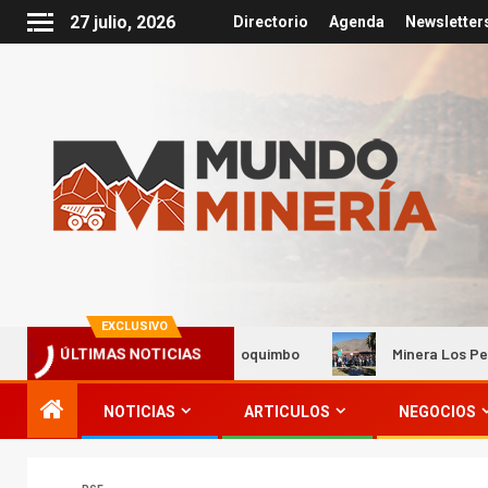
27 julio, 2026
Directorio
Agenda
Newsletter
EXCLUSIVO
ensas lluvias en Coquimbo
Minera Los Pelambres busca ampl
ÚLTIMAS NOTICIAS
NOTICIAS
ARTICULOS
NEGOCIOS