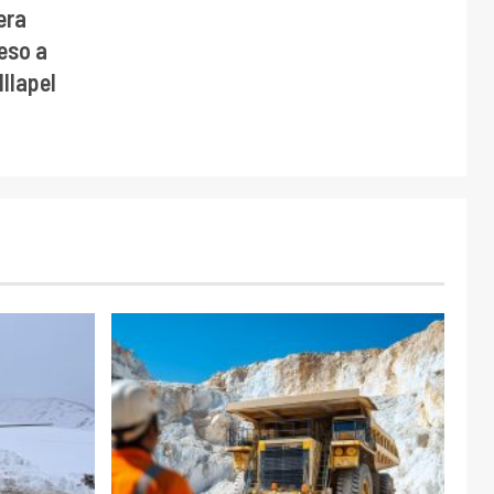
era
eso a
llapel