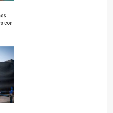
ños
so con