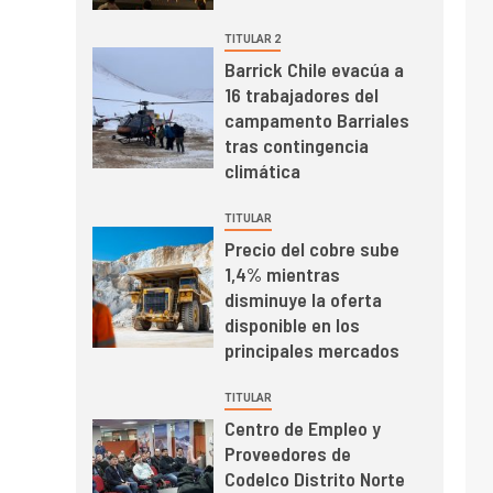
mineras
I+D
6
TITULAR 2
BHP proyecta
Barrick Chile evacúa a
producción de cobre
16 trabajadores del
cercana a 2 millones
campamento Barriales
de toneladas tras
tras contingencia
récord en Escondida
I+D
7
climática
Codelco reporta Ebitda
de US$ 6.670 millones
TITULAR
y mejora sus
Precio del cobre sube
indicadores financieros
1,4% mientras
disminuye la oferta
disponible en los
principales mercados
TITULAR
Centro de Empleo y
Proveedores de
Codelco Distrito Norte