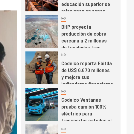
educación superior se
relacionan en zonas
mineras
I+D
6
BHP proyecta
producción de cobre
cercana a 2 millones
de toneladas tras
récord en Escondida
I+D
7
Codelco reporta Ebitda
de US$ 6.670 millones
y mejora sus
indicadores financieros
I+D
1
Codelco Ventanas
prueba camión 100%
eléctrico para
transportar cátodos al
Puerto de San Antonio
2
I+D