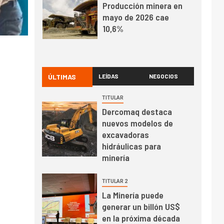
Producción minera en
mayo de 2026 cae
10,6%
I+D
3
PIB minero impacta el
crecimiento regional:
ÚLTIMAS
LEÍDAS
NEGOCIOS
Banco Central reporta
resultados dispares en
TITULAR
el primer trimestre
Dercomaq destaca
I+D
4
nuevos modelos de
Informe bimensual de
excavadoras
Cochilco: precio del
hidráulicas para
cobre alcanza
minería
máximos por escasez
de concentrados
I+D
5
TITULAR 2
Estudio revela cómo el
La Minería puede
precio del cobre y
generar un billón US$
educación superior se
en la próxima década
relacionan en zonas