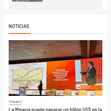
7
I+D
Codelco reporta Ebitda de US$
6.670 millones y mejora sus
indicadores financieros
NOTICIAS
TITULAR 2
La Minería puede generar un billón US$ en la