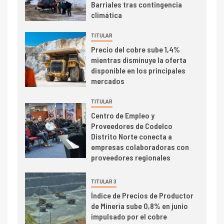
Barriales tras contingencia
crecimiento regional: Banco
climática
Central reporta resultados
dispares en el primer
TITULAR
trimestre
I+D
4
Precio del cobre sube 1,4%
Informe bimensual de
mientras disminuye la oferta
Cochilco: precio del cobre
disponible en los principales
alcanza máximos por escasez
mercados
de concentrados
TITULAR
I+D
5
Centro de Empleo y
Estudio revela cómo el precio
Proveedores de Codelco
del cobre y educación superior
Distrito Norte conecta a
se relacionan en zonas
empresas colaboradoras con
mineras
proveedores regionales
I+D
6
BHP proyecta producción de
TITULAR 3
cobre cercana a 2 millones de
Índice de Precios de Productor
toneladas tras récord en
de Minería sube 0,8% en junio
Escondida
impulsado por el cobre