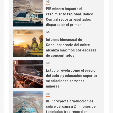
I+D
3
PIB minero impacta el
crecimiento regional: Banco
Central reporta resultados
dispares en el primer
trimestre
I+D
4
Informe bimensual de
Cochilco: precio del cobre
alcanza máximos por escasez
de concentrados
I+D
5
Estudio revela cómo el precio
del cobre y educación superior
se relacionan en zonas
mineras
I+D
6
BHP proyecta producción de
cobre cercana a 2 millones de
toneladas tras récord en