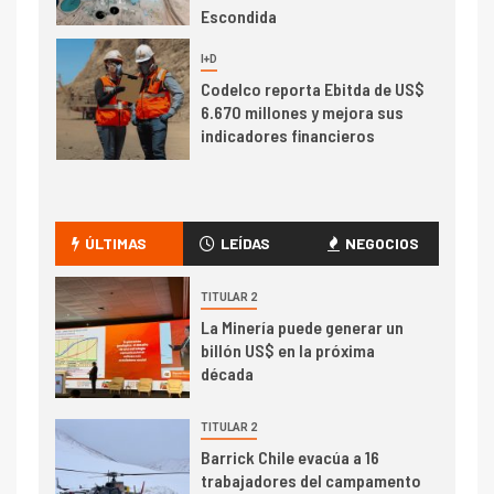
Escondida
7
I+D
Codelco reporta Ebitda de US$
6.670 millones y mejora sus
indicadores financieros
I+D
1
Codelco Ventanas prueba
camión 100% eléctrico para
ÚLTIMAS
LEÍDAS
NEGOCIOS
transportar cátodos al Puerto
de San Antonio
TITULAR 2
La Minería puede generar un
2
I+D
billón US$ en la próxima
Producción minera en mayo de
década
2026 cae 10,6%
TITULAR 2
Barrick Chile evacúa a 16
I+D
3
trabajadores del campamento
PIB minero impacta el