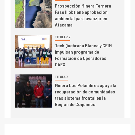
2
Prospección Minera Ternera
I+D
Fase II obtiene aprobación
Producción minera en mayo de
ambiental para avanzar en
2026 cae 10,6%
Atacama
I+D
TITULAR 2
3
PIB minero impacta el
Teck Quebrada Blanca y CEIM
crecimiento regional: Banco
impulsan programa de
Central reporta resultados
Formación de Operadores
dispares en el primer
CAEX
trimestre
I+D
4
TITULAR
Informe bimensual de
Minera Los Pelambres apoya la
Cochilco: precio del cobre
recuperación de comunidades
alcanza máximos por escasez
tras sistema frontal en la
de concentrados
Región de Coquimbo
I+D
5
Estudio revela cómo el precio
del cobre y educación superior
se relacionan en zonas