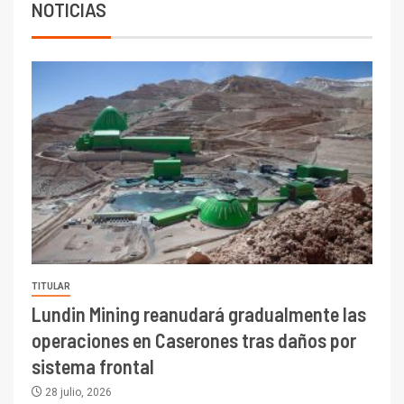
mineras
NOTICIAS
I+D
6
BHP proyecta producción de
cobre cercana a 2 millones de
toneladas tras récord en
Escondida
7
I+D
Codelco reporta Ebitda de US$
6.670 millones y mejora sus
indicadores financieros
TITULAR
Lundin Mining reanudará gradualmente las
operaciones en Caserones tras daños por
sistema frontal
28 julio, 2026