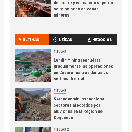
del cobre y educación superior
se relacionan en zonas
mineras
I+D
6
BHP proyecta producción de
cobre cercana a 2 millones de
ÚLTIMAS
LEÍDAS
NEGOCIOS
toneladas tras récord en
Escondida
TITULAR
Lundin Mining reanudará
7
I+D
gradualmente las operaciones
Codelco reporta Ebitda de US$
en Caserones tras daños por
6.670 millones y mejora sus
sistema frontal
indicadores financieros
TITULAR
I+D
1
Sernageomin inspecciona
Codelco Ventanas prueba
sectores afectados por
camión 100% eléctrico para
aluviones en la Región de
transportar cátodos al Puerto
Coquimbo
de San Antonio
TITULAR 2