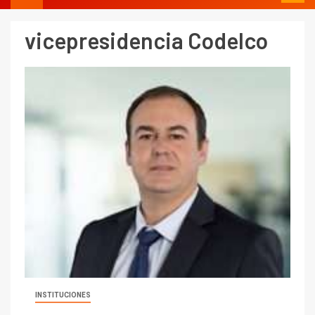
vicepresidencia Codelco
I+D
3
PIB minero impacta el
crecimiento regional: Banco
Central reporta resultados
dispares en el primer
trimestre
I+D
4
Informe bimensual de
Cochilco: precio del cobre
alcanza máximos por escasez
de concentrados
INSTITUCIONES