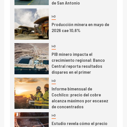
de San Antonio
2
I+D
Producción minera en mayo de
2026 cae 10,6%
I+D
3
PIB minero impacta el
crecimiento regional: Banco
Central reporta resultados
dispares en el primer
trimestre
I+D
4
Informe bimensual de
Cochilco: precio del cobre
alcanza máximos por escasez
de concentrados
I+D
5
Estudio revela cómo el precio