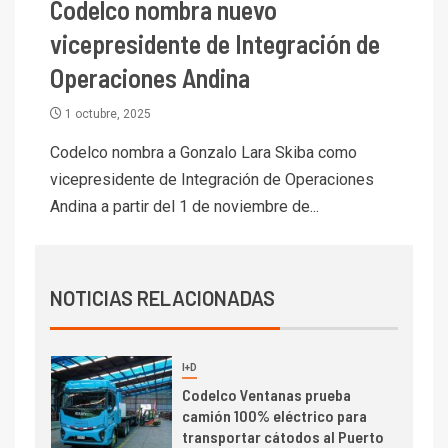
Codelco nombra nuevo
I+D
5
Estudio revela cómo el precio
vicepresidente de Integración de
del cobre y educación superior
se relacionan en zonas
Operaciones Andina
mineras
1 octubre, 2025
I+D
6
BHP proyecta producción de
Codelco nombra a Gonzalo Lara Skiba como
cobre cercana a 2 millones de
vicepresidente de Integración de Operaciones
toneladas tras récord en
Andina a partir del 1 de noviembre de...
Escondida
7
I+D
Codelco reporta Ebitda de US$
NOTICIAS RELACIONADAS
6.670 millones y mejora sus
indicadores financieros
I+D
1
Codelco Ventanas prueba
camión 100% eléctrico para
transportar cátodos al Puerto