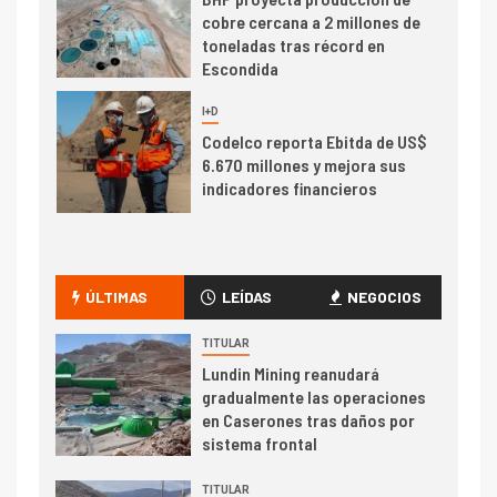
cobre cercana a 2 millones de
toneladas tras récord en
Escondida
7
I+D
Codelco reporta Ebitda de US$
6.670 millones y mejora sus
indicadores financieros
I+D
1
Codelco Ventanas prueba
camión 100% eléctrico para
ÚLTIMAS
LEÍDAS
NEGOCIOS
transportar cátodos al Puerto
de San Antonio
TITULAR
Lundin Mining reanudará
2
gradualmente las operaciones
I+D
en Caserones tras daños por
Producción minera en mayo de
sistema frontal
2026 cae 10,6%
TITULAR