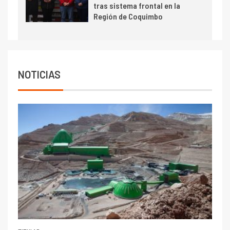
tras sistema frontal en la
Escondida
Región de Coquimbo
7
I+D
Codelco reporta Ebitda de US$
6.670 millones y mejora sus
indicadores financieros
NOTICIAS