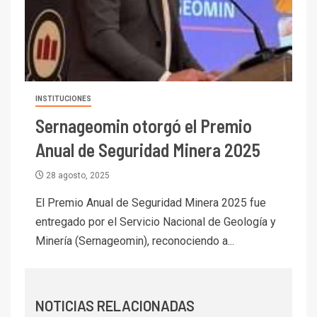
I+D
6
BHP proyecta producción de
cobre cercana a 2 millones de
toneladas tras récord en
Escondida
7
INSTITUCIONES
I+D
Codelco reporta Ebitda de US$
Sernageomin otorgó el Premio
6.670 millones y mejora sus
Anual de Seguridad Minera 2025
indicadores financieros
28 agosto, 2025
I+D
1
Codelco Ventanas prueba
El Premio Anual de Seguridad Minera 2025 fue
camión 100% eléctrico para
entregado por el Servicio Nacional de Geología y
transportar cátodos al Puerto
Minería (Sernageomin), reconociendo a...
de San Antonio
2
I+D
Producción minera en mayo de
NOTICIAS RELACIONADAS
2026 cae 10,6%