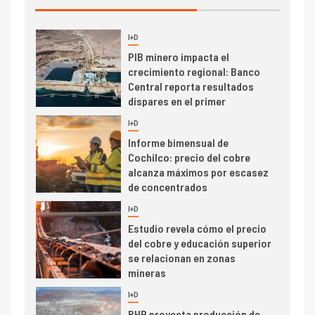
I+D
3
PIB minero impacta el
crecimiento regional: Banco
Central reporta resultados
dispares en el primer
trimestre
I+D
4
Informe bimensual de
Cochilco: precio del cobre
alcanza máximos por escasez
de concentrados
I+D
5
Estudio revela cómo el precio
del cobre y educación superior
se relacionan en zonas
mineras
I+D
6
BHP proyecta producción de