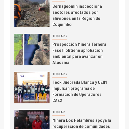
I+D
3
Sernageomin inspecciona
PIB minero impacta el
sectores afectados por
crecimiento regional: Banco
aluviones en la Región de
Central reporta resultados
Coquimbo
dispares en el primer
trimestre
TITULAR 2
I+D
4
Prospección Minera Ternera
Informe bimensual de
Fase II obtiene aprobación
Cochilco: precio del cobre
ambiental para avanzar en
alcanza máximos por escasez
Atacama
de concentrados
I+D
TITULAR 2
5
Estudio revela cómo el precio
Teck Quebrada Blanca y CEIM
del cobre y educación superior
impulsan programa de
se relacionan en zonas
Formación de Operadores
mineras
CAEX
I+D
6
TITULAR
BHP proyecta producción de
Minera Los Pelambres apoya la
cobre cercana a 2 millones de
recuperación de comunidades
toneladas tras récord en