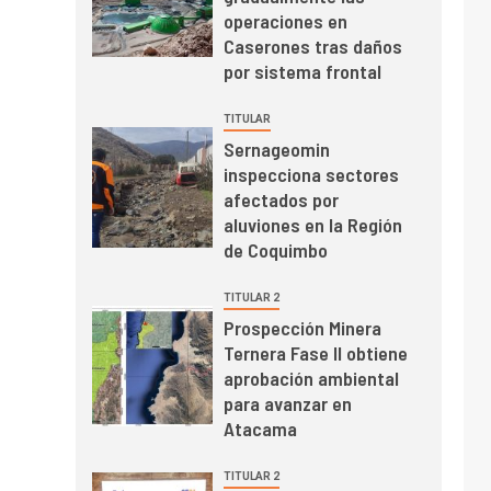
Cochilco: precio del
operaciones en
cobre alcanza
Caserones tras daños
máximos por escasez
por sistema frontal
de concentrados
I+D
5
Estudio revela cómo el
TITULAR
precio del cobre y
Sernageomin
educación superior se
inspecciona sectores
relacionan en zonas
afectados por
mineras
I+D
6
aluviones en la Región
BHP proyecta
de Coquimbo
producción de cobre
cercana a 2 millones
TITULAR 2
de toneladas tras
Prospección Minera
récord en Escondida
Ternera Fase II obtiene
I+D
7
Codelco reporta Ebitda
aprobación ambiental
de US$ 6.670 millones
para avanzar en
y mejora sus
Atacama
indicadores financieros
TITULAR 2