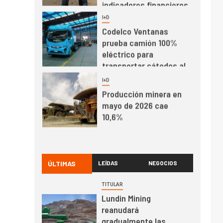
indicadores financieros
I+D
1
Codelco Ventanas
prueba camión 100%
eléctrico para
transportar cátodos al
Puerto de San Antonio
2
I+D
Producción minera en
mayo de 2026 cae
10,6%
I+D
3
PIB minero impacta el
crecimiento regional:
ÚLTIMAS
LEÍDAS
NEGOCIOS
Banco Central reporta
resultados dispares en
TITULAR
el primer trimestre
Lundin Mining
I+D
4
reanudará
Informe bimensual de
gradualmente las