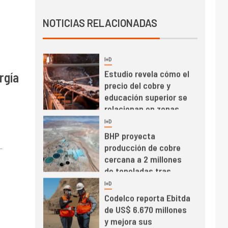
Informe bimensual de
Cochilco: precio del
NOTICIAS RELACIONADAS
cobre alcanza
máximos por escasez
de concentrados
I+D
5
Estudio revela cómo el
rgía
precio del cobre y
educación superior se
relacionan en zonas
mineras
I+D
6
BHP proyecta
producción de cobre
.
cercana a 2 millones
de toneladas tras
récord en Escondida
I+D
7
Codelco reporta Ebitda
de US$ 6.670 millones
y mejora sus