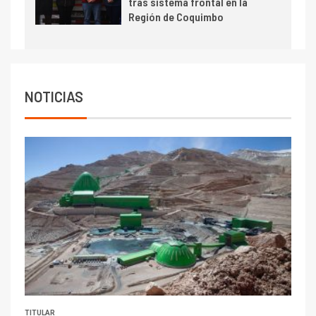
tras sistema frontal en la
Escondida
Región de Coquimbo
7
I+D
Codelco reporta Ebitda de US$
6.670 millones y mejora sus
indicadores financieros
NOTICIAS
TITULAR