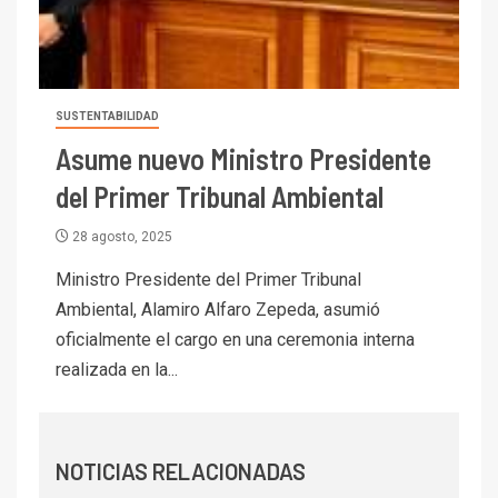
I+D
6
BHP proyecta producción de
cobre cercana a 2 millones de
toneladas tras récord en
Escondida
SUSTENTABILIDAD
7
Asume nuevo Ministro Presidente
I+D
Codelco reporta Ebitda de US$
del Primer Tribunal Ambiental
6.670 millones y mejora sus
indicadores financieros
28 agosto, 2025
Ministro Presidente del Primer Tribunal
I+D
1
Codelco Ventanas prueba
Ambiental, Alamiro Alfaro Zepeda, asumió
camión 100% eléctrico para
oficialmente el cargo en una ceremonia interna
transportar cátodos al Puerto
realizada en la...
de San Antonio
2
I+D
Producción minera en mayo de
NOTICIAS RELACIONADAS
2026 cae 10,6%