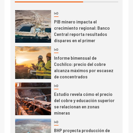
I+D
3
PIB minero impacta el
crecimiento regional: Banco
Central reporta resultados
dispares en el primer
trimestre
I+D
4
Informe bimensual de
Cochilco: precio del cobre
alcanza máximos por escasez
de concentrados
I+D
5
Estudio revela cómo el precio
del cobre y educación superior
se relacionan en zonas
mineras
I+D
6
BHP proyecta producción de