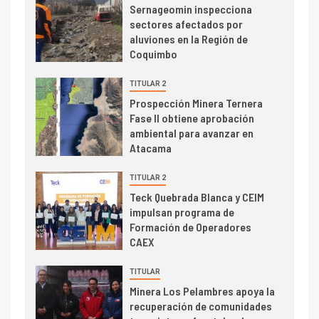
I+D
3
Sernageomin inspecciona
PIB minero impacta el
sectores afectados por
crecimiento regional: Banco
aluviones en la Región de
Central reporta resultados
Coquimbo
dispares en el primer
trimestre
TITULAR 2
I+D
4
Prospección Minera Ternera
Informe bimensual de
Fase II obtiene aprobación
Cochilco: precio del cobre
ambiental para avanzar en
alcanza máximos por escasez
Atacama
de concentrados
I+D
TITULAR 2
5
Estudio revela cómo el precio
Teck Quebrada Blanca y CEIM
del cobre y educación superior
impulsan programa de
se relacionan en zonas
Formación de Operadores
mineras
CAEX
I+D
6
TITULAR
BHP proyecta producción de
Minera Los Pelambres apoya la
cobre cercana a 2 millones de
recuperación de comunidades
toneladas tras récord en