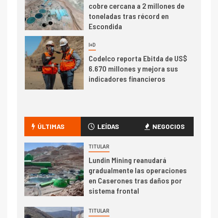
cobre cercana a 2 millones de
toneladas tras récord en
Escondida
7
I+D
Codelco reporta Ebitda de US$
6.670 millones y mejora sus
indicadores financieros
I+D
1
Codelco Ventanas prueba
camión 100% eléctrico para
ÚLTIMAS
LEÍDAS
NEGOCIOS
transportar cátodos al Puerto
de San Antonio
TITULAR
Lundin Mining reanudará
2
gradualmente las operaciones
I+D
en Caserones tras daños por
Producción minera en mayo de
sistema frontal
2026 cae 10,6%
TITULAR