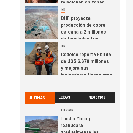
relacionan en zonas
mineras
I+D
6
BHP proyecta
producción de cobre
cercana a 2 millones
de toneladas tras
récord en Escondida
I+D
7
Codelco reporta Ebitda
de US$ 6.670 millones
y mejora sus
indicadores financieros
I+D
1
Codelco Ventanas
prueba camión 100%
ÚLTIMAS
LEÍDAS
NEGOCIOS
eléctrico para
transportar cátodos al
TITULAR
Puerto de San Antonio
Lundin Mining
2
I+D
reanudará
Producción minera en
gradualmente las