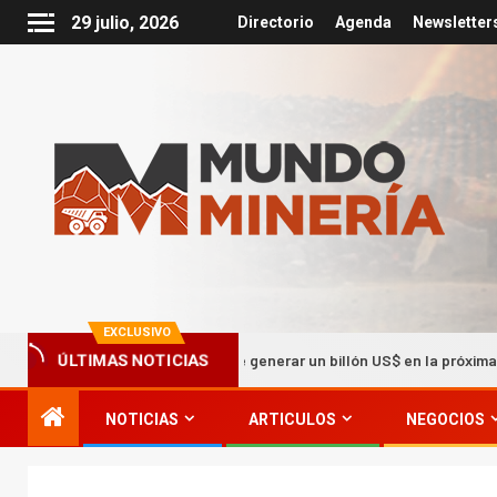
29 julio, 2026
Directorio
Agenda
Newsletter
EXCLUSIVO
La Minería puede generar un billón US$ en la próxima década
ÚLTIMAS NOTICIAS
NOTICIAS
ARTICULOS
NEGOCIOS