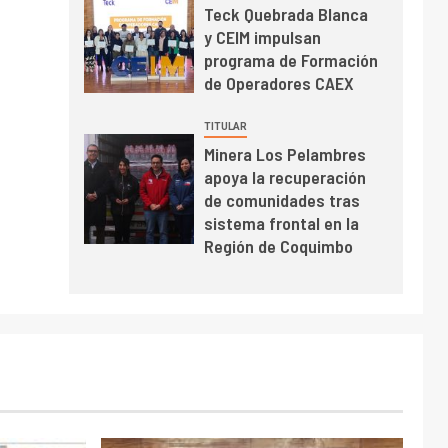
Teck Quebrada Blanca
BHP proyecta
y CEIM impulsan
producción de cobre
programa de Formación
cercana a 2 millones
de Operadores CAEX
de toneladas tras
récord en Escondida
I+D
7
TITULAR
Codelco reporta Ebitda
Minera Los Pelambres
de US$ 6.670 millones
apoya la recuperación
y mejora sus
de comunidades tras
indicadores financieros
sistema frontal en la
Región de Coquimbo