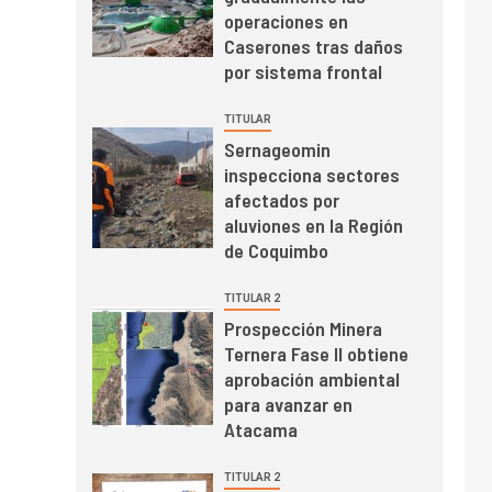
mayo de 2026 cae
operaciones en
10,6%
Caserones tras daños
por sistema frontal
I+D
3
PIB minero impacta el
TITULAR
crecimiento regional:
Sernageomin
Banco Central reporta
inspecciona sectores
resultados dispares en
afectados por
el primer trimestre
I+D
4
aluviones en la Región
Informe bimensual de
de Coquimbo
Cochilco: precio del
cobre alcanza
TITULAR 2
máximos por escasez
Prospección Minera
de concentrados
Ternera Fase II obtiene
I+D
5
Estudio revela cómo el
aprobación ambiental
precio del cobre y
para avanzar en
educación superior se
Atacama
relacionan en zonas
mineras
TITULAR 2
I+D
6