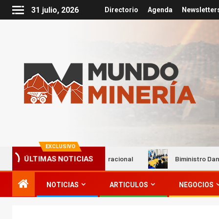
31 julio, 2026
Directorio
Agenda
Newsletter
EXCLUSIVO
ndo su excelencia operacional
Biministro Daniel Mas lan
ÚLTIMAS NOTICIAS
NOTICIAS
ARTICULOS
NEGOCIOS