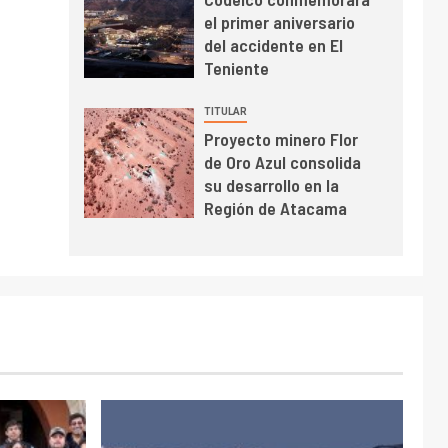
BHP proyecta
el primer aniversario
producción de cobre
del accidente en El
cercana a 2 millones
Teniente
de toneladas tras
récord en Escondida
TITULAR
I+D
7
Proyecto minero Flor
Codelco reporta Ebitda
de Oro Azul consolida
de US$ 6.670 millones
su desarrollo en la
y mejora sus
Región de Atacama
indicadores financieros