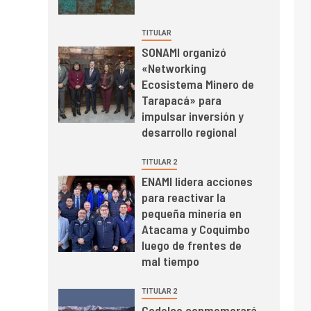
mayo de 2026 cae
10,6%
TITULAR
SONAMI organizó
I+D
3
«Networking
PIB minero impacta el
Ecosistema Minero de
crecimiento regional:
Tarapacá» para
Banco Central reporta
impulsar inversión y
resultados dispares en
desarrollo regional
el primer trimestre
I+D
4
Informe bimensual de
TITULAR 2
Cochilco: precio del
ENAMI lidera acciones
cobre alcanza
para reactivar la
máximos por escasez
pequeña minería en
de concentrados
I+D
5
Atacama y Coquimbo
Estudio revela cómo el
luego de frentes de
precio del cobre y
mal tiempo
educación superior se
relacionan en zonas
TITULAR 2
mineras
I+D
6
Codelco conmemorará