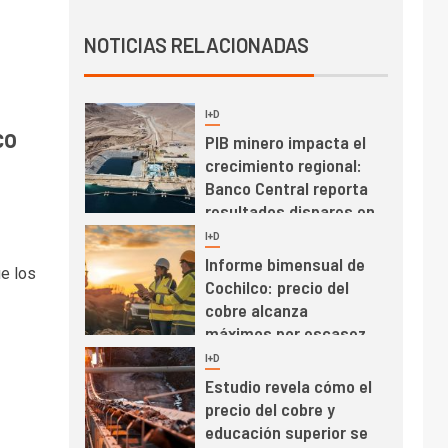
Producción minera en
NOTICIAS RELACIONADAS
mayo de 2026 cae
10,6%
I+D
3
co
PIB minero impacta el
crecimiento regional:
Banco Central reporta
resultados dispares en
el primer trimestre
I+D
4
Informe bimensual de
ue los
Cochilco: precio del
cobre alcanza
máximos por escasez
de concentrados
I+D
5
Estudio revela cómo el
precio del cobre y
educación superior se