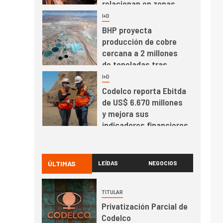
relacionan en zonas
mineras
I+D
6
BHP proyecta
producción de cobre
cercana a 2 millones
de toneladas tras
récord en Escondida
I+D
7
Codelco reporta Ebitda
de US$ 6.670 millones
y mejora sus
indicadores financieros
I+D
1
Codelco Ventanas
prueba camión 100%
ÚLTIMAS
LEÍDAS
NEGOCIOS
eléctrico para
transportar cátodos al
TITULAR
Puerto de San Antonio
2
I+D
Privatización Parcial de
Producción minera en
Codelco