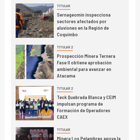
TITULAR
I+D
3
Sernageomin inspecciona
PIB minero impacta el
sectores afectados por
crecimiento regional: Banco
aluviones en la Región de
Central reporta resultados
Coquimbo
dispares en el primer
trimestre
TITULAR 2
I+D
4
Prospección Minera Ternera
Informe bimensual de
Fase II obtiene aprobación
Cochilco: precio del cobre
ambiental para avanzar en
alcanza máximos por escasez
Atacama
de concentrados
I+D
TITULAR 2
5
Estudio revela cómo el precio
Teck Quebrada Blanca y CEIM
del cobre y educación superior
impulsan programa de
se relacionan en zonas
Formación de Operadores
mineras
CAEX
I+D
6
TITULAR
BHP proyecta producción de
Minera Los Pelambres apoya la