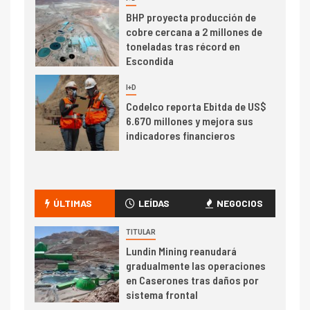
6
BHP proyecta producción de
cobre cercana a 2 millones de
toneladas tras récord en
Escondida
7
I+D
Codelco reporta Ebitda de US$
6.670 millones y mejora sus
indicadores financieros
I+D
1
Codelco Ventanas prueba
camión 100% eléctrico para
ÚLTIMAS
LEÍDAS
NEGOCIOS
transportar cátodos al Puerto
de San Antonio
TITULAR
Lundin Mining reanudará
2
gradualmente las operaciones
I+D
en Caserones tras daños por
Producción minera en mayo de
sistema frontal
2026 cae 10,6%