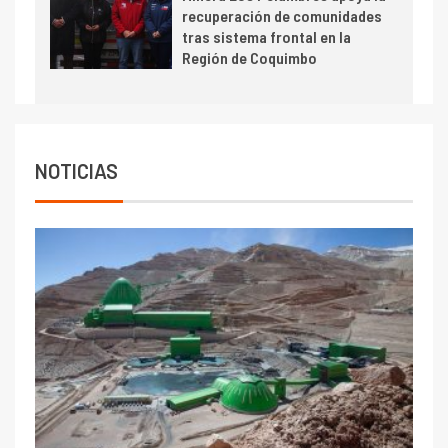
cobre cercana a 2 millones de
recuperación de comunidades
toneladas tras récord en
tras sistema frontal en la
Escondida
Región de Coquimbo
7
I+D
Codelco reporta Ebitda de US$
6.670 millones y mejora sus
indicadores financieros
NOTICIAS