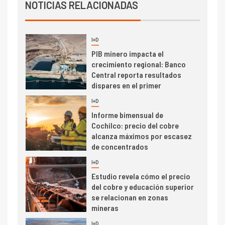
Producción minera en mayo de
NOTICIAS RELACIONADAS
2026 cae 10,6%
I+D
3
PIB minero impacta el
crecimiento regional: Banco
Central reporta resultados
dispares en el primer
trimestre
I+D
4
Informe bimensual de
Cochilco: precio del cobre
alcanza máximos por escasez
de concentrados
I+D
5
Estudio revela cómo el precio
del cobre y educación superior
se relacionan en zonas
mineras
I+D