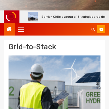
cada
Barrick Chile evacúa a 16 trabajadores del campament
I+D
3
PIB minero impacta el
crecimiento regional: Banco
Grid-to-Stack
Central reporta resultados
dispares en el primer
trimestre
I+D
4
Informe bimensual de
Cochilco: precio del cobre
alcanza máximos por escasez
de concentrados
I+D
5
Estudio revela cómo el precio
del cobre y educación superior
se relacionan en zonas