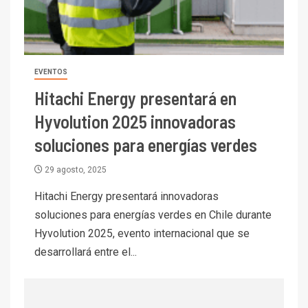
mineras
I+D
6
BHP proyecta producción de
cobre cercana a 2 millones de
EVENTOS
toneladas tras récord en
Escondida
Hitachi Energy presentará en
7
Hyvolution 2025 innovadoras
I+D
Codelco reporta Ebitda de US$
soluciones para energías verdes
6.670 millones y mejora sus
indicadores financieros
29 agosto, 2025
Hitachi Energy presentará innovadoras
I+D
1
Codelco Ventanas prueba
soluciones para energías verdes en Chile durante
camión 100% eléctrico para
Hyvolution 2025, evento internacional que se
transportar cátodos al Puerto
desarrollará entre el...
de San Antonio
2
I+D