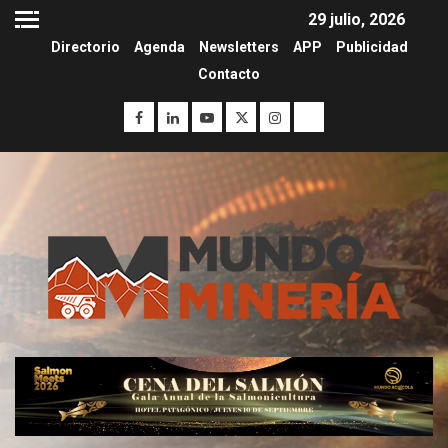
29 julio, 2026
Directorio
Agenda
Newsletters
APP
Publicidad
Contacto
I+D
3
PIB minero impacta el
crecimiento regional: Banco
Central reporta resultados
dispares en el primer
trimestre
I+D
4
Informe bimensual de