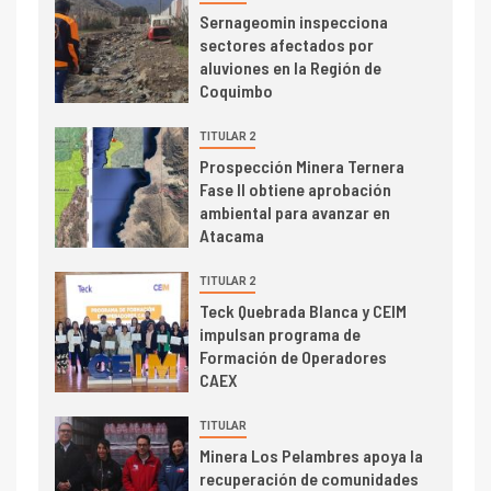
I+D
5
Sernageomin inspecciona
Estudio revela cómo el precio
sectores afectados por
del cobre y educación superior
aluviones en la Región de
se relacionan en zonas
Coquimbo
mineras
TITULAR 2
I+D
6
Prospección Minera Ternera
BHP proyecta producción de
Fase II obtiene aprobación
cobre cercana a 2 millones de
ambiental para avanzar en
toneladas tras récord en
Atacama
Escondida
TITULAR 2
7
I+D
Teck Quebrada Blanca y CEIM
Codelco reporta Ebitda de US$
impulsan programa de
6.670 millones y mejora sus
Formación de Operadores
indicadores financieros
CAEX
TITULAR
Minera Los Pelambres apoya la
recuperación de comunidades