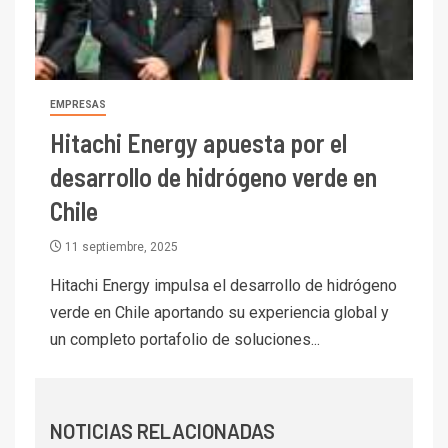
I+D
1
Codelco Ventanas prueba
camión 100% eléctrico para
transportar cátodos al Puerto
de San Antonio
EMPRESAS
Hitachi Energy apuesta por el
2
I+D
desarrollo de hidrógeno verde en
Producción minera en mayo de
2026 cae 10,6%
Chile
11 septiembre, 2025
I+D
3
PIB minero impacta el
Hitachi Energy impulsa el desarrollo de hidrógeno
crecimiento regional: Banco
verde en Chile aportando su experiencia global y
Central reporta resultados
un completo portafolio de soluciones...
dispares en el primer
trimestre
I+D
4
Informe bimensual de
Cochilco: precio del cobre
NOTICIAS RELACIONADAS
alcanza máximos por escasez