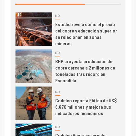
de concentrados
I+D
5
Estudio revela cómo el precio
del cobre y educación superior
se relacionan en zonas
mineras
I+D
6
BHP proyecta producción de
cobre cercana a 2 millones de
toneladas tras récord en
Escondida
7
I+D
Codelco reporta Ebitda de US$
6.670 millones y mejora sus
indicadores financieros
I+D
1
Codelco Ventanas prueba