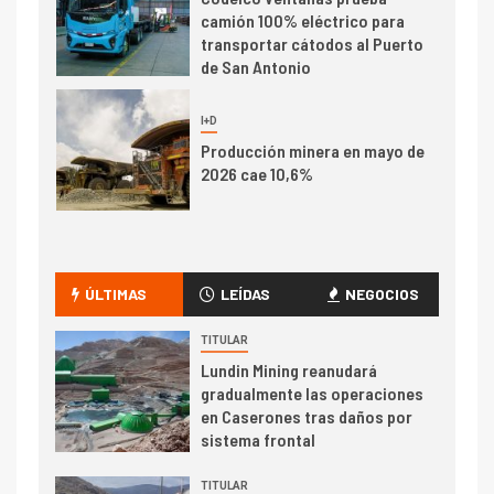
camión 100% eléctrico para
transportar cátodos al Puerto
de San Antonio
2
I+D
Producción minera en mayo de
2026 cae 10,6%
I+D
3
PIB minero impacta el
crecimiento regional: Banco
ÚLTIMAS
LEÍDAS
NEGOCIOS
Central reporta resultados
dispares en el primer
TITULAR
trimestre
Lundin Mining reanudará
I+D
4
gradualmente las operaciones
Informe bimensual de
en Caserones tras daños por
Cochilco: precio del cobre
sistema frontal
alcanza máximos por escasez
de concentrados
TITULAR