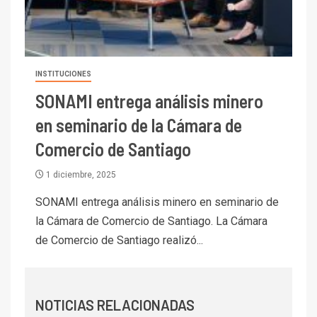
I+D
6
BHP proyecta producción de
cobre cercana a 2 millones de
toneladas tras récord en
Escondida
INSTITUCIONES
SONAMI entrega análisis minero
7
I+D
Codelco reporta Ebitda de US$
en seminario de la Cámara de
6.670 millones y mejora sus
Comercio de Santiago
indicadores financieros
1 diciembre, 2025
I+D
1
Codelco Ventanas prueba
SONAMI entrega análisis minero en seminario de
camión 100% eléctrico para
la Cámara de Comercio de Santiago. La Cámara
transportar cátodos al Puerto
de Comercio de Santiago realizó...
de San Antonio
2
I+D
Producción minera en mayo de
NOTICIAS RELACIONADAS
2026 cae 10,6%