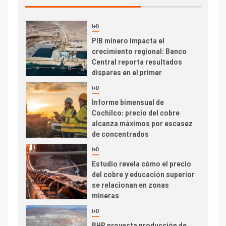
I+D
3
PIB minero impacta el
crecimiento regional: Banco
Central reporta resultados
dispares en el primer
trimestre
I+D
4
Informe bimensual de
Cochilco: precio del cobre
alcanza máximos por escasez
de concentrados
I+D
5
Estudio revela cómo el precio
del cobre y educación superior
se relacionan en zonas
mineras
I+D
6
BHP proyecta producción de