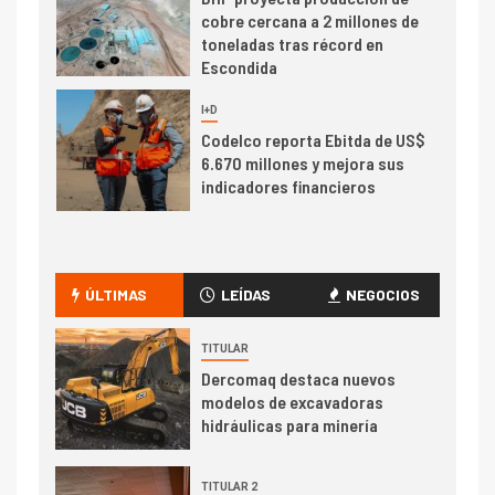
cobre cercana a 2 millones de
toneladas tras récord en
Escondida
7
I+D
Codelco reporta Ebitda de US$
6.670 millones y mejora sus
indicadores financieros
I+D
1
Codelco Ventanas prueba
camión 100% eléctrico para
ÚLTIMAS
LEÍDAS
NEGOCIOS
transportar cátodos al Puerto
de San Antonio
TITULAR
Dercomaq destaca nuevos
2
I+D
modelos de excavadoras
Producción minera en mayo de
hidráulicas para minería
2026 cae 10,6%
TITULAR 2