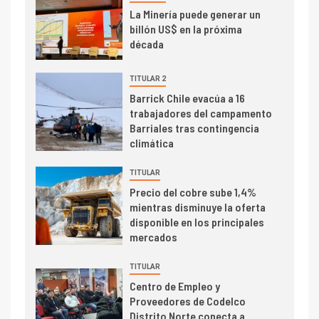
I+D
3
La Minería puede generar un
PIB minero impacta el
billón US$ en la próxima
crecimiento regional: Banco
década
Central reporta resultados
dispares en el primer
TITULAR 2
trimestre
I+D
Barrick Chile evacúa a 16
4
trabajadores del campamento
Informe bimensual de
Barriales tras contingencia
Cochilco: precio del cobre
climática
alcanza máximos por escasez
de concentrados
TITULAR
I+D
5
Precio del cobre sube 1,4%
Estudio revela cómo el precio
mientras disminuye la oferta
del cobre y educación superior
disponible en los principales
se relacionan en zonas
mercados
mineras
TITULAR
I+D
6
Centro de Empleo y
BHP proyecta producción de
Proveedores de Codelco
cobre cercana a 2 millones de
Distrito Norte conecta a
toneladas tras récord en