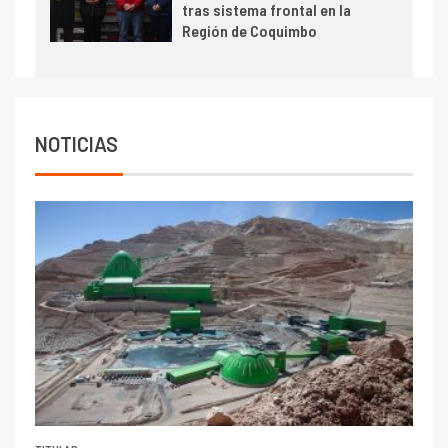
tras sistema frontal en la
Escondida
Región de Coquimbo
7
I+D
Codelco reporta Ebitda de US$
6.670 millones y mejora sus
indicadores financieros
NOTICIAS