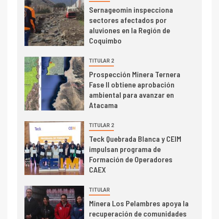
I+D
3
Sernageomin inspecciona
PIB minero impacta el
sectores afectados por
crecimiento regional: Banco
aluviones en la Región de
Central reporta resultados
Coquimbo
dispares en el primer
trimestre
TITULAR 2
I+D
4
Prospección Minera Ternera
Informe bimensual de
Fase II obtiene aprobación
Cochilco: precio del cobre
ambiental para avanzar en
alcanza máximos por escasez
Atacama
de concentrados
I+D
TITULAR 2
5
Estudio revela cómo el precio
Teck Quebrada Blanca y CEIM
del cobre y educación superior
impulsan programa de
se relacionan en zonas
Formación de Operadores
mineras
CAEX
I+D
6
TITULAR
BHP proyecta producción de
Minera Los Pelambres apoya la
cobre cercana a 2 millones de
recuperación de comunidades
toneladas tras récord en