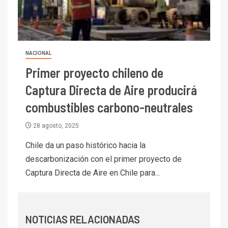
I+D
6
BHP proyecta producción de
cobre cercana a 2 millones de
toneladas tras récord en
Escondida
NACIONAL
Primer proyecto chileno de
7
I+D
Codelco reporta Ebitda de US$
Captura Directa de Aire producirá
6.670 millones y mejora sus
combustibles carbono-neutrales
indicadores financieros
28 agosto, 2025
I+D
1
Codelco Ventanas prueba
Chile da un paso histórico hacia la
camión 100% eléctrico para
descarbonización con el primer proyecto de
transportar cátodos al Puerto
Captura Directa de Aire en Chile para...
de San Antonio
2
I+D
Producción minera en mayo de
NOTICIAS RELACIONADAS
2026 cae 10,6%