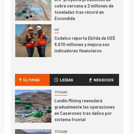
cobre cercana a 2 millones de
toneladas tras récord en
Escondida
7
I+D
Codelco reporta Ebitda de US$
6.670 millones y mejora sus
indicadores financieros
I+D
1
Codelco Ventanas prueba
camión 100% eléctrico para
ÚLTIMAS
LEÍDAS
NEGOCIOS
transportar cátodos al Puerto
de San Antonio
TITULAR
Lundin Mining reanudará
2
gradualmente las operaciones
I+D
en Caserones tras daños por
Producción minera en mayo de
sistema frontal
2026 cae 10,6%
TITULAR