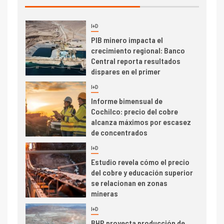
I+D
3
PIB minero impacta el
crecimiento regional: Banco
Central reporta resultados
dispares en el primer
trimestre
I+D
4
Informe bimensual de
Cochilco: precio del cobre
alcanza máximos por escasez
de concentrados
I+D
5
Estudio revela cómo el precio
del cobre y educación superior
se relacionan en zonas
mineras
I+D
6
BHP proyecta producción de