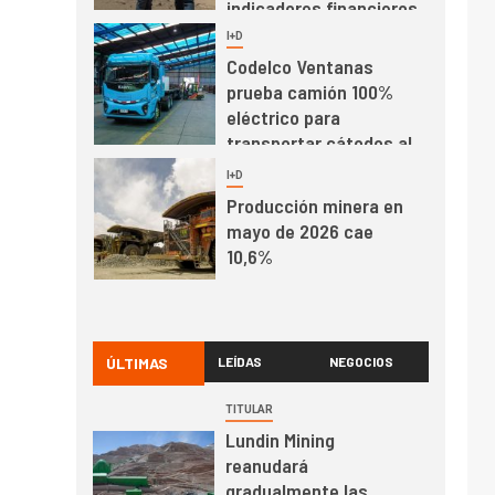
indicadores financieros
I+D
1
Codelco Ventanas
prueba camión 100%
eléctrico para
transportar cátodos al
Puerto de San Antonio
2
I+D
Producción minera en
mayo de 2026 cae
10,6%
I+D
3
PIB minero impacta el
crecimiento regional:
ÚLTIMAS
LEÍDAS
NEGOCIOS
Banco Central reporta
resultados dispares en
TITULAR
el primer trimestre
Lundin Mining
I+D
4
reanudará
Informe bimensual de
gradualmente las