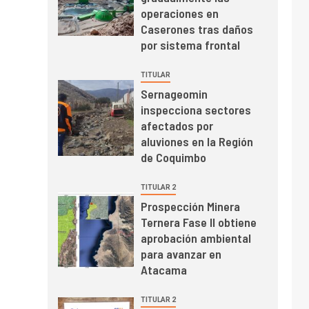
Cochilco: precio del
operaciones en
cobre alcanza
Caserones tras daños
máximos por escasez
por sistema frontal
de concentrados
I+D
5
Estudio revela cómo el
TITULAR
precio del cobre y
Sernageomin
educación superior se
inspecciona sectores
relacionan en zonas
afectados por
mineras
I+D
6
aluviones en la Región
BHP proyecta
de Coquimbo
producción de cobre
cercana a 2 millones
TITULAR 2
de toneladas tras
Prospección Minera
récord en Escondida
Ternera Fase II obtiene
I+D
7
Codelco reporta Ebitda
aprobación ambiental
de US$ 6.670 millones
para avanzar en
y mejora sus
Atacama
indicadores financieros
TITULAR 2