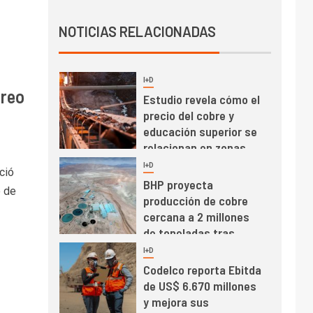
Informe bimensual de
Cochilco: precio del
NOTICIAS RELACIONADAS
cobre alcanza
máximos por escasez
de concentrados
I+D
5
oreo
Estudio revela cómo el
precio del cobre y
educación superior se
relacionan en zonas
mineras
I+D
6
ció
BHP proyecta
o de
producción de cobre
cercana a 2 millones
de toneladas tras
récord en Escondida
I+D
7
Codelco reporta Ebitda
de US$ 6.670 millones
y mejora sus